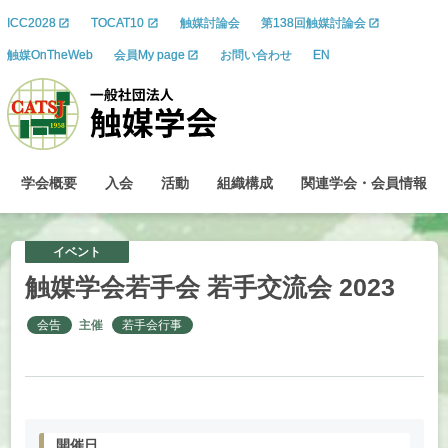
ICC2028
TOCAT10
触媒討論会
第138回触媒討論会
触媒OnTheWeb
会員My page
お問い合わせ
EN
学会概要
入会
活動
組織構成
関連学会
・
会員情報
イベント
触媒学会若手会
若手交流会
2023
会告
主催
若手会行事
開催日