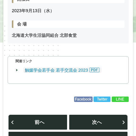
2023年
9
月
13
日（水）
会
場
北海道大学生活協同組合 北部食堂
関連リンク
触媒学会若手会 若手交流会 2023
Facebook
Twitter
LINE
投
稿
前へ
次へ
ナ
ビ
ゲ