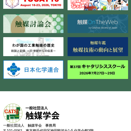
⼀般社団法⼈ 触媒学会 事務局
〒101-0062 東京都千代⽥区神⽥駿河台1-5 化学会館3階