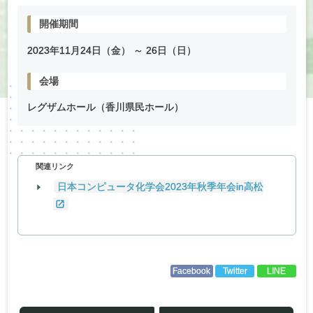
開催期間
2023年
11
月
24
日（金） ～
26
日（日）
会場
レグザムホール（香川県民ホール）
関連リンク
日本コンピュータ化学会2023年秋季年会in高松
Facebook
Twitter
LINE
投