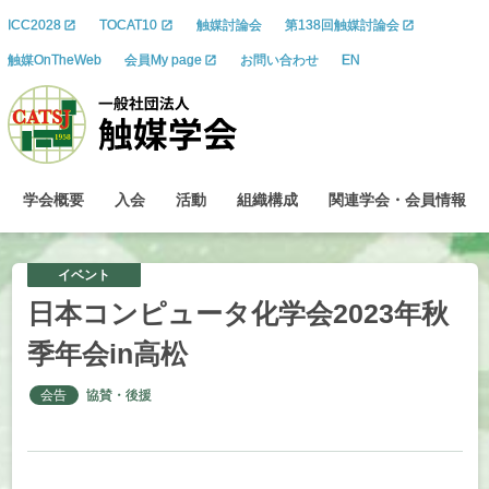
ICC2028
TOCAT10
触媒討論会
第138回触媒討論会
触媒OnTheWeb
会員My page
お問い合わせ
EN
学会概要
入会
活動
組織構成
関連学会
・
会員情報
イベント
日本
コンピュータ
化学会
2023
年秋
季年会
in
高松
会告
協賛・後援