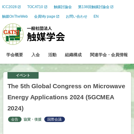
ICC2028
TOCAT10
触媒討論会
第138回触媒討論会
触媒OnTheWeb
会員My page
お問い合わせ
EN
学会概要
入会
活動
組織構成
関連学会
・
会員情報
イベント
The 5th Global Congress on Microwave
Energy Applications 2024 (5GCMEA
2024)
会告
協賛・後援
国際会議