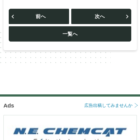
投
稿
前へ
次へ
ナ
ビ
ゲ
ー
一覧へ
シ
ョ
ン
Ads
広告出稿してみませんか