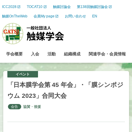
ICC2028
TOCAT10
触媒討論会
第138回触媒討論会
触媒OnTheWeb
会員My page
お問い合わせ
EN
学会概要
入会
活動
組織構成
関連学会
・
会員情報
イベント
「日本膜学会第
45
年会」
・
「膜
シンポジ
ウム
2023」
合同大会
会告
協賛・後援