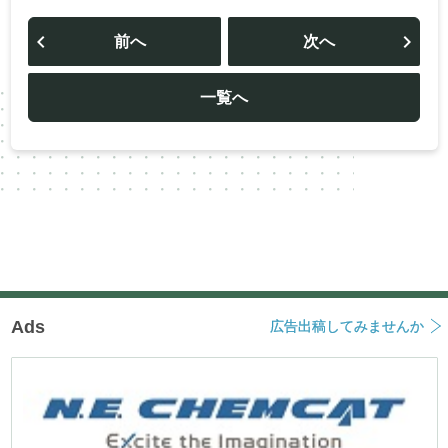
投
稿
前へ
次へ
ナ
ビ
ゲ
ー
一覧へ
シ
ョ
ン
Ads
広告出稿してみませんか