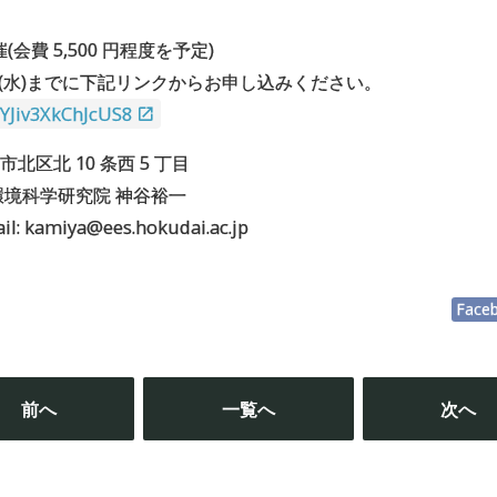
会費 5,500 円程度を予定)
5 日(水)までに下記リンクからお申し込みください。
bYJiv3XkChJcUS8
幌市北区北 10 条西 5 丁目
境科学研究院 神谷裕一
il: kamiya@ees.hokudai.ac.jp
Face
投
稿
前へ
一覧へ
次へ
ナ
ビ
ゲ
ー
シ