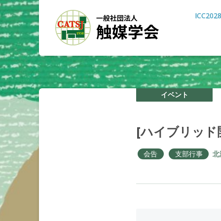
ICC202
イベント
[
ハイブリッド
会告
支部行事
北