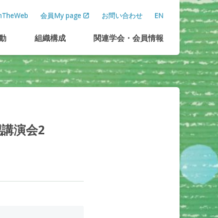
TheWeb
会員My page
お問い合わせ
EN
動
組織構成
関連学会
・
会員情報
幌講演会
2