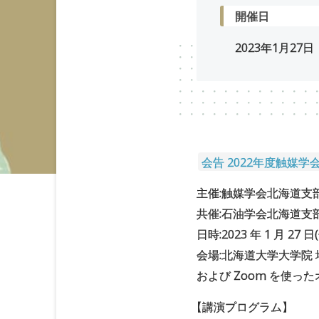
開催日
2023年
1
月
27
日
会告 2022年度触媒学
主催:触媒学会北海道支
共催:石油学会北海道支
日時:2023 年 1 月 27 日(
会場:北海道大学大学院 地
および Zoom を使
【
講演プログラム】