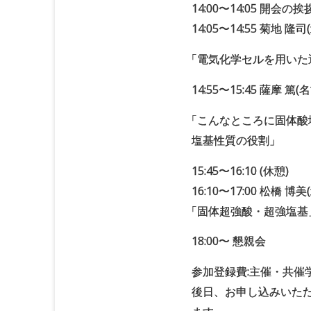
14:00〜14:05 開会の挨
14:05〜14:55 菊地 隆
「
電気化学セルを用いた
14:55〜15:45 薩摩 篤
「
こんなところに固体酸
塩基性質の役割」
15:45〜16:10 (休憩)
16:10〜17:00 松橋
「
固体超強酸・超強塩基
18:00〜 懇親会
参加登録費:主催・共催学会
後日、お申し込みいた