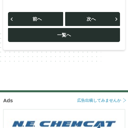
投
稿
前へ
次へ
ナ
ビ
ゲ
ー
一覧へ
シ
ョ
ン
Ads
広告出稿してみませんか