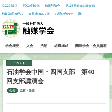
ICC2028
TOCAT10
触媒討論会
第138回触媒討論会
触媒OnTheWeb
会員My page
お問い合わせ
EN
学会概要
入会
活動
組織構成
関連学会
・
会員情報
イベント
石油学会中国
・
四国支部
第
40
回支部講演会
会告
協賛・後援