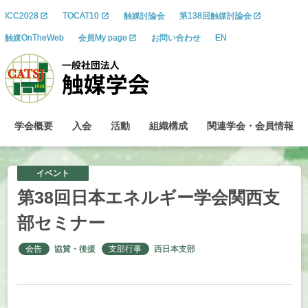
ICC2028
TOCAT10
触媒討論会
第138回触媒討論会
触媒OnTheWeb
会員My page
お問い合わせ
EN
学会概要
入会
活動
組織構成
関連学会
・
会員情報
イベント
第
38
回日本
エネルギー
学会関西支
部
セミナー
会告
協賛・後援
支部行事
西日本支部