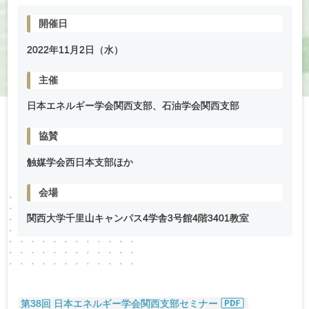
開催日
2022年
11
月
2
日（水）
主催
日本エネルギー学会関西支部、石油学会関西支部
協賛
触媒学会西日本支部ほか
会場
関西大学千里山キャンパス4学舎3号館4階3401教室
第38回 日本エネルギー学会関西支部セミナー