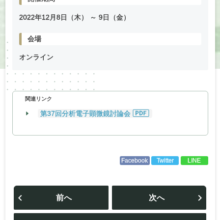
2022年
12
月
8
日（木） ～
9
日（金）
会場
オンライン
関連リンク
第37回分析電子顕微鏡討論会
Facebook
Twitter
LINE
投
稿
前へ
次へ
ナ
ビ
ゲ