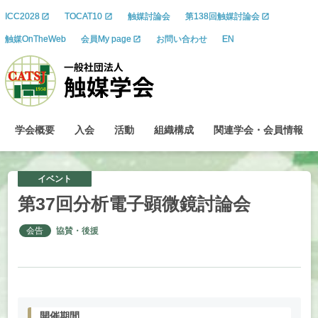
ICC2028
TOCAT10
触媒討論会
第138回触媒討論会
触媒OnTheWeb
会員My page
お問い合わせ
EN
学会概要
入会
活動
組織構成
関連学会
・
会員情報
イベント
第
37
回分析電子顕微鏡討論会
会告
協賛・後援
開催期間