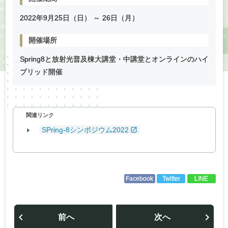
2022年
9
月
25
日（日） ～
26
日（月）
開催場所
Spring8と放射光普及棟大講堂・中講堂とオンラインのハイ
ブリッド開催
関連リンク
SPring-8シンポジウム2022
Facebook
Twitter
LINE
投
稿
前へ
次へ
ナ