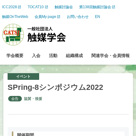
ICC2028
TOCAT10
触媒討論会
第138回触媒討論会
触媒OnTheWeb
会員My page
お問い合わせ
EN
学会概要
入会
活動
組織構成
関連学会
・
会員情報
イベント
SPring-8
シンポジウム
2022
会告
協賛・後援
開催期間