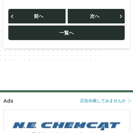
投
稿
前へ
次へ
ナ
ビ
ゲ
ー
一覧へ
シ
ョ
ン
Ads
広告出稿してみませんか