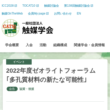
ICC2028
TOCAT10
触媒討論会
第138回触媒討論会
触媒OnTheWeb
会員My page
お問い合わせ
EN
学会概要
入会
活動
組織構成
関連学会
・
会員情報
イベント
2022
年度
ゼオライトフォーラム
｢
多孔質材料の
新たな
可能性
｣
会告
協賛・後援