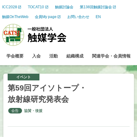
ICC2028
TOCAT10
触媒討論会
第138回触媒討論会
触媒OnTheWeb
会員My page
お問い合わせ
EN
学会概要
入会
活動
組織構成
関連学会
・
会員情報
イベント
第
59
回
アイソトープ
・
放射線研究発表会
会告
協賛・後援