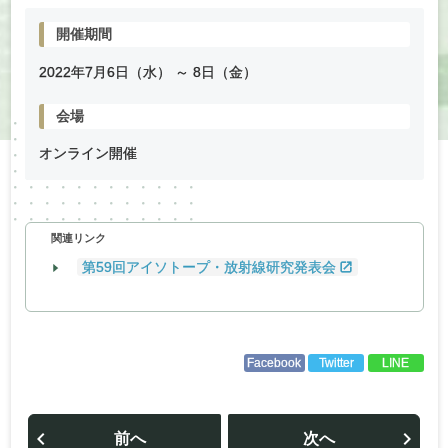
開催期間
2022年
7
月
6
日（水） ～
8
日（金）
会場
オンライン開催
関連リンク
第59回アイソトープ・放射線研究発表会
Facebook
Twitter
LINE
投
稿
前へ
次へ