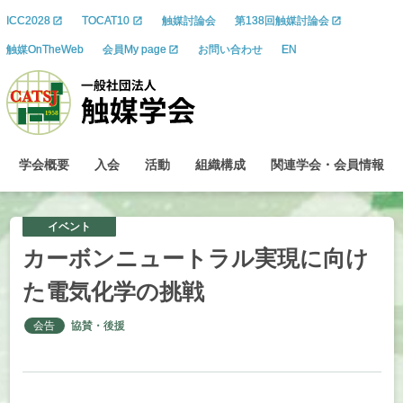
ICC2028
TOCAT10
触媒討論会
第138回触媒討論会
触媒OnTheWeb
会員My page
お問い合わせ
EN
学会概要
入会
活動
組織構成
関連学会
・
会員情報
イベント
カーボンニュートラル
実現に
向け
た
電気化学の
挑戦
会告
協賛・後援