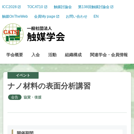
ICC2028
TOCAT10
触媒討論会
第138回触媒討論会
触媒OnTheWeb
会員My page
お問い合わせ
EN
学会概要
入会
活動
組織構成
関連学会
・
会員情報
イベント
ナノ
材料の
表面分析講習
会告
協賛・後援
開催期間