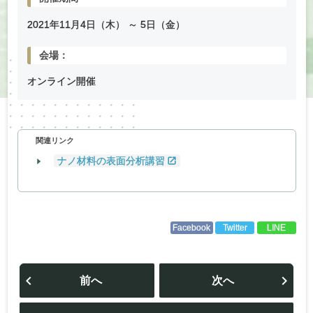
2021年
11
月
4
日（木） ～
5
日（金）
会場：
オンライン開催
関連リンク
ナノ材料の表面分析講習
Facebook
Twitter
LINE
投
稿
前へ
次へ
ナ
ビ
ゲ