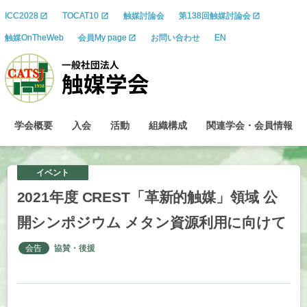
ICC2028
TOCAT10
触媒討論会
第138回触媒討論会
触媒OnTheWeb
会員My page
お問い合わせ
EN
学会概要
入会
活動
組織構成
関連学会
・
会員情報
イベント
2021
年度
CREST
「革新的触媒」
領域
公
開
シンポジウム
メタン
資源利用に
向けて
会告
協賛・後援