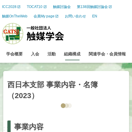
ICC2028
TOCAT10
触媒討論会
第138回触媒討論会
触媒OnTheWeb
会員My page
お問い合わせ
EN
学会概要
入会
活動
組織構成
関連学会
・
会員情報
西日本支部
事業内容
・
名簿
（2023）
事業内容