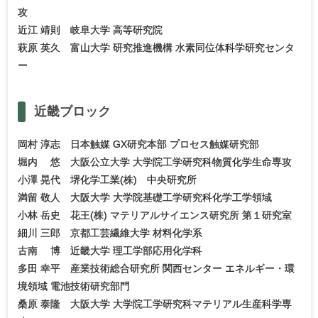
攻
近江 靖則 岐阜大学 高等研究院
萩原 英久 富山大学 研究推進機構 水素同位体科学研究センタ
ー
近畿
ブロック
岡村 淳志 日本触媒 GX研究本部 プロセス触媒研究部
堀内 悠 大阪公立大学 大学院工学研究科物質化学生命専攻
小澤 晃代 堺化学工業(株) 中央研究所
満留 敬人 大阪大学 大学院基礎工学研究科化学工学領域
小林 岳史 花王(株) マテリアルサイエンス研究所 第１研究室
細川 三郎 京都工芸繊維大学 材料化学系
古南 博 近畿大学 理工学部応用化学科
多田 幸平 産業技術総合研究所 関西センター エネルギー・環
境領域 電池技術研究部門
桑原 泰隆 大阪大学 大学院工学研究科マテリアル生産科学専