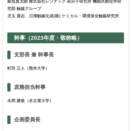
板垣真太朗 株式会社レゾナック 高分子研究所 機能共創化学研
究部 触媒グループ
児玉 貴志 日揮触媒化成(株) ケミカル・環境保全触媒研究所
幹事
（2023年度・
敬称略）
支部長
兼
幹事長
町田 正人（熊本大学）
庶務担当幹事
永岡 勝俊（名古屋大学）
企画委員長