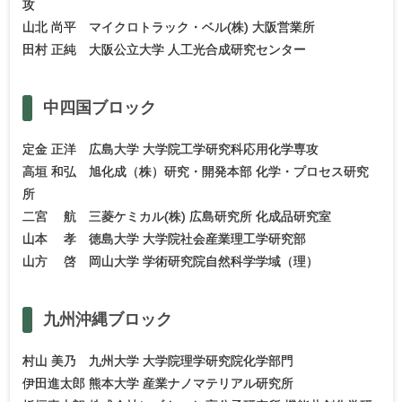
攻
山北 尚平 マイクロトラック・ベル(株) 大阪営業所
田村 正純 大阪公立大学 人工光合成研究センター
中四国
ブロック
定金 正洋 広島大学 大学院工学研究科応用化学専攻
高垣 和弘 旭化成（株）研究・開発本部 化学・プロセス研究
所
二宮 航 三菱ケミカル(株) 広島研究所 化成品研究室
山本 孝 徳島大学 大学院社会産業理工学研究部
山方 啓 岡山大学 学術研究院自然科学学域（理）
九州沖縄
ブロック
村山 美乃 九州大学 大学院理学研究院化学部門
伊田進太郎 熊本大学 産業ナノマテリアル研究所