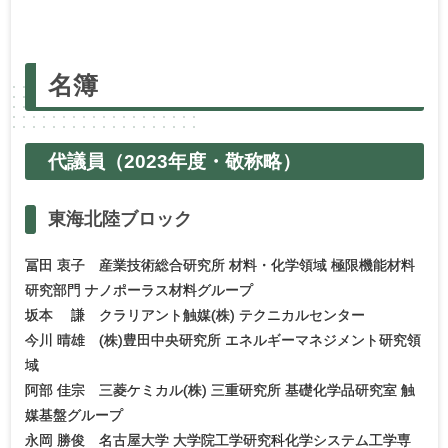
名簿
代議員
（2023年度・
敬称略）
東海北陸
ブロック
冨田 衷子 産業技術総合研究所 材料・化学領域 極限機能材料
研究部門 ナノポーラス材料グループ
坂本 謙 クラリアント触媒(株) テクニカルセンター
今川 晴雄 (株)豊田中央研究所 エネルギーマネジメント研究領
域
阿部 佳宗 三菱ケミカル(株) 三重研究所 基礎化学品研究室 触
媒基盤グループ
永岡 勝俊 名古屋大学 大学院工学研究科化学システム工学専