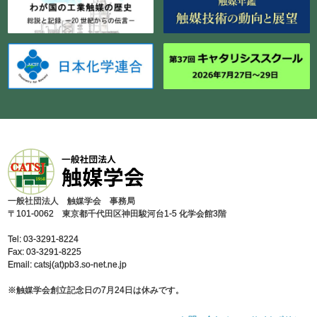
⼀般社団法⼈ 触媒学会 事務局
〒101-0062 東京都千代⽥区神⽥駿河台1-5 化学会館3階
Tel: 03-3291-8224
Fax: 03-3291-8225
Email: catsj(at)pb3.so-net.ne.jp
※触媒学会創⽴記念⽇の7⽉24⽇は休みです。