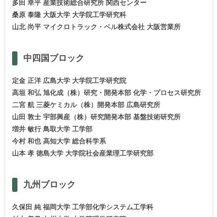
多田 幸平 産業技術総合研究所 関西センター
桑原 泰隆 大阪大学 大学院工学研究科
山北 尚平 マイクロトラック・ベル株式会社 大阪営業所
中四国
ブロック
定金 正洋 広島大学 大学院工学研究院
高垣 和弘 旭化成（株）研究・開発本部 化学・プロセス研究所
二宮 航 三菱ケミカル（株）開発本部 広島研究所
山田 敦士 宇部興産（株）研究開発本部 基盤技術研究所
増井 敏行 鳥取大学 工学部
今村 和也 高知大学 総合科学系
山本 孝 徳島大学 大学院社会産業理工学研究部
九州
ブロック
久保田 純 福岡大学 工学部化学システム工学科