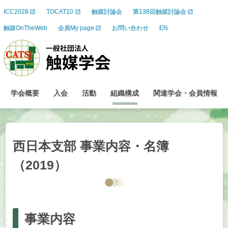
ICC2028
TOCAT10
触媒討論会
第138回触媒討論会
触媒OnTheWeb
会員My page
お問い合わせ
EN
学会概要
入会
活動
組織構成
関連学会
・
会員情報
西日本支部
事業内容
・
名簿
（2019）
事業内容