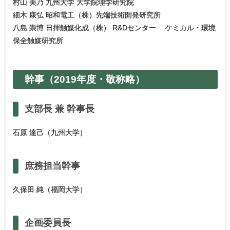
村山 美乃 九州大学 大学院理学研究院
細木 康弘 昭和電工（株）先端技術開発研究所
八島 崇博 日揮触媒化成（株） R&Dセンター ケミカル・環境
保全触媒研究所
幹事
（2019年度・
敬称略）
支部長
兼
幹事長
石原 達己（九州大学）
庶務担当幹事
久保田 純（福岡大学）
企画委員長