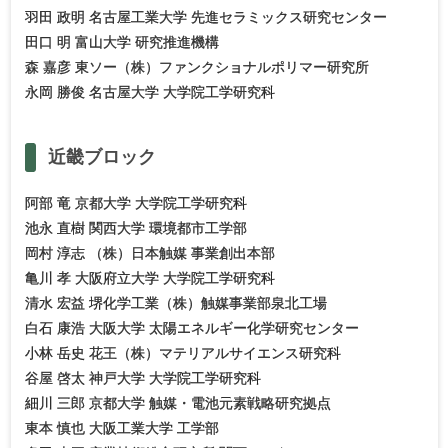
羽田 政明 名古屋工業大学 先進セラミックス研究センター
田口 明 富山大学 研究推進機構
森 嘉彦 東ソー（株）ファンクショナルポリマー研究所
永岡 勝俊 名古屋大学 大学院工学研究科
近畿
ブロック
阿部 竜 京都大学 大学院工学研究科
池永 直樹 関西大学 環境都市工学部
岡村 淳志 （株）日本触媒 事業創出本部
亀川 孝 大阪府立大学 大学院工学研究科
清水 宏益 堺化学工業（株）触媒事業部泉北工場
白石 康浩 大阪大学 太陽エネルギー化学研究センター
小林 岳史 花王（株）マテリアルサイエンス研究科
谷屋 啓太 神戸大学 大学院工学研究科
細川 三郎 京都大学 触媒・電池元素戦略研究拠点
東本 慎也 大阪工業大学 工学部