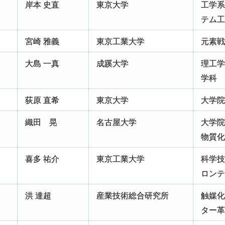
岸本 史直
東京大学
工学
テム
宮崎 雅義
東京工業大学
元素
大島 一真
成蹊大学
理工
学科
荻原 直希
東京大学
大学
織田 晃
名古屋大学
大学
物質
喜多 祐介
東京工業大学
科学
ロン
洪 達超
産業技術総合研究所
触媒
ター