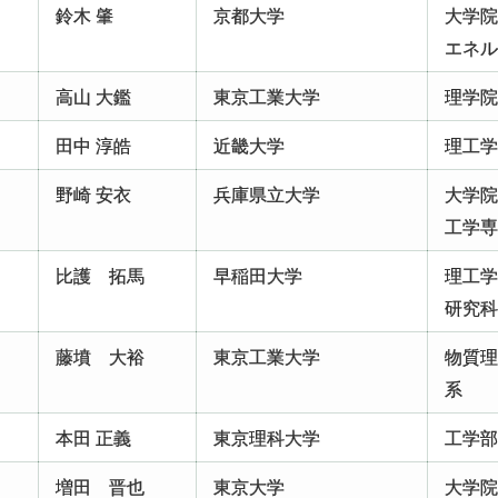
鈴木 肇
京都大学
大学
エネ
高山 大鑑
東京工業大学
理学
田中 淳皓
近畿大学
理工
野崎 安衣
兵庫県立大学
大学
工学
比護 拓馬
早稲田大学
理工
研究
藤墳 大裕
東京工業大学
物質
系
本田 正義
東京理科大学
工学
増田 晋也
東京大学
大学