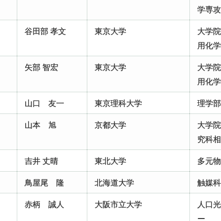
学専
谷田部 孝文
東京大学
大学
用化
矢部 智宏
東京大学
大学
用化
山口 友一
東京理科大学
理学
山本 旭
京都大学
大学
究科
吉井 丈晴
東北大学
多元
鳥屋尾 隆
北海道大学
触媒
赤柄 誠人
大阪市立大学
人口
ー