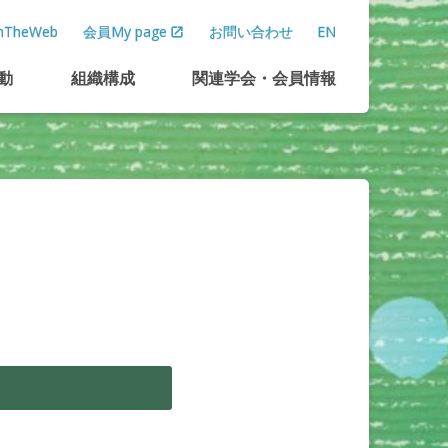
TheWeb
会員My page
お問い合わせ
EN
動
組織構成
関連学会
・
会員情報