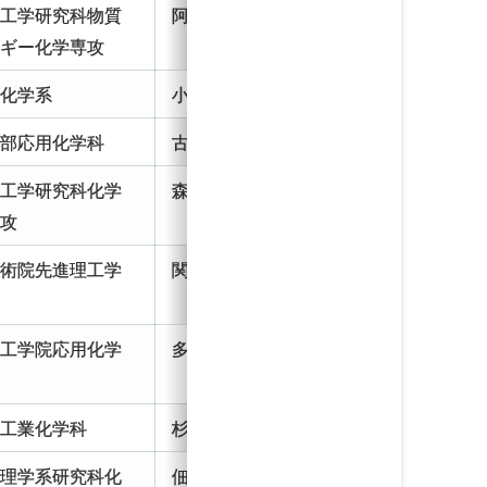
院工学研究科物質
阿部研 助教
ルギー化学専攻
院化学系
小松研 助教
学部応用化学科
古南研 講師
院工学研究科化学
森下研 助教
専攻
学術院先進理工学
関根研 講師
科
理工学院応用化学
多湖研 助教
部工業化学科
杉本研 助教
院理学系研究科化
佃研 特任助教