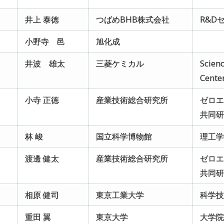
井上 泰徳
つばめBHB株式会社
R&D
小野寺 邑
旭化成
井波 雄太
三菱ケミカル
Scien
Cente
小寺 正徳
産業技術総合研究所
ゼロ
共同
林 峻
国立科学博物館
理工
渡邊 健太
産業技術総合研究所
ゼロ
共同
相原 健司
東京工業大学
科学
重田 翼
東京大学
大学