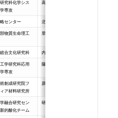
系研究科化学シス
高鍋研 助教
工学専攻
戦略センター
北野研 助教
学部物質生命理工
里川研 助教
院総合文化研究科
内田研 助教
院工学研究科応用
薩摩研 助教
化学専攻
技術創成研究院フ
原研 助教
ティア材料研究所
化学融合研究セン
研究員
革新的酸化チーム