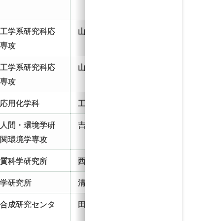
攻
院工学系研究科応
山口研 助教
学専攻
院工学系研究科応
山口研 助教
学専攻
部応用化学科
工藤研 助教
院人間・環境学研
吉田研 助教
相関環境学専攻
物質科学研究所
西原研 助教
科学研究所
清水研 助教
光合成研究センタ
田村研 特任助教