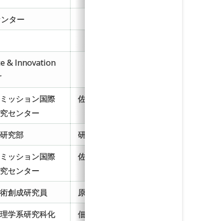
センター
ce & Innovation
r
エミッション国際
佐山チーム 研究員
研究センター
学研究部
研究員
エミッション国際
佐山チーム PD
研究センター
技術創成研究員
原・鎌田研 PD
院理学系研究科化
佃研 PD