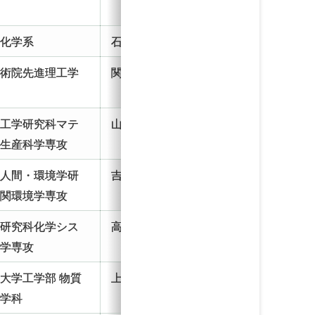
攻
院化学系
石谷・前田研 D3
学術院先進理工学
関根研 D3
科
院工学研究科マテ
山下研 D3
ル生産科学専攻
院人間・環境学研
吉田研 D1
相関環境学専攻
系研究科化学シス
高鍋研 D1
工学専攻
大学工学部 物質
上田研 D1
化学科