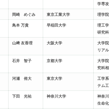
学専
岡崎 めぐみ
東京工業大学
理学
鳥本 万貴
早稲田大学
理工
研究
山﨑 友香理
大阪大学
大学
リア
石井 智子
京都大学
大学
究科
河瀬 侑大
東京大学
工学
テム
下田 光祐
神奈川大学
神奈川
生命