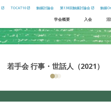
8
TOCAT10
触媒討論会
第138回触媒討論会
触媒On
学会概要
入会
活
若手会
行事
・
世話人
（2021）
事