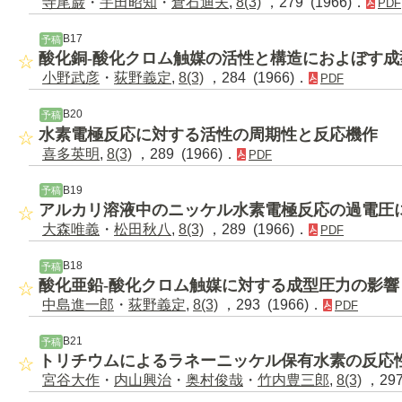
寺尾巌
・
宇田昭知
・
倉石迪夫
,
8(3)
，279 (1966)．
PDF
B17
予稿
酸化銅-酸化クロム触媒の活性と構造におよぼす成
小野武彦
・
荻野義定
,
8(3)
，284 (1966)．
PDF
B20
予稿
水素電極反応に対する活性の周期性と反応機作
喜多英明
,
8(3)
，289 (1966)．
PDF
B19
予稿
アルカリ溶液中のニッケル水素電極反応の過電圧
大森唯義
・
松田秋八
,
8(3)
，289 (1966)．
PDF
B18
予稿
酸化亜鉛-酸化クロム触媒に対する成型圧力の影響
中島進一郎
・
荻野義定
,
8(3)
，293 (1966)．
PDF
B21
予稿
トリチウムによるラネーニッケル保有水素の反応
宮谷大作
・
内山興治
・
奥村俊哉
・
竹内豊三郎
,
8(3)
，297