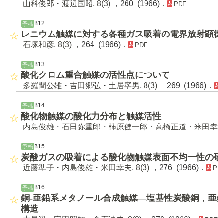
山科俊郎
・
渡辺国昭
,
8(3)
，260 (1966)．
PDF
B12
予稿
レニウム触媒に対する各種ガス吸着の電界放射顕
石塚和彦
,
8(3)
，264 (1966)．
PDF
B13
予稿
酸化クロム重合触媒の活性点について
多羅間公雄
・
吉田郷弘
・
土居寧男
,
8(3)
，269 (1966)．
B14
予稿
酸化物触媒の酸化力分布と触媒活性
内島俊雄
・
石田弥重郎
・
柿原健一郎
・
高橋正道
・
米田幸
B15
予稿
炭酸ガスの吸着による酸化物触媒表面不均一性の
近藤準子
・
内島俊雄
・
米田幸夫
,
8(3)
，276 (1966)．
P
B16
予稿
銅-亜鉛系メタノール合成触媒―塩基性炭酸銅，
構造