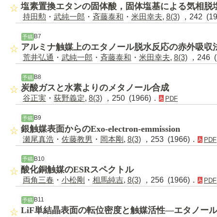
塩素置換エタンの固体酸，固体塩基による気相脱
持田勲
・
武純一郎
・
斉藤泰和
・
米田幸夫
,
8(3)
，242 (1
B7
予稿
アルミナ触媒上のエタノール脱水反応の赤外吸収
荒井弘通
・
武純一郎
・
斉藤泰和
・
米田幸夫
,
8(3)
，246 (
B8
予稿
炭酸ガスと水素よりのメタノール合成
谷正実
・
荻野義定
,
8(3)
，250 (1966)．
PDF
B9
予稿
銀触媒表面からのExo-electron-emmission
瀬尾真浩
・
佐藤教男
・
岡本剛
,
8(3)
，253 (1966)．
PDF
B10
予稿
酸化銅触媒のESRスペクトル
両角三春
・
小松剛
・
相馬純吉
,
8(3)
，256 (1966)．
PDF
B11
予稿
LiF単結晶表面の転位密度と触媒活性―エタノー