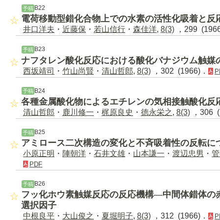
B22
予稿
電荷移動型錯化合物上での水素の活性化吸着と反
井口洋夫
・
近藤保
・
若山信行
・
森佳洋
,
8(3)
，299 (196
B23
予稿
ナフタレン酸化反応における酸化バナジウム触媒
西坂靖司
・
竹山尚賢
・
清山哲郎
,
8(3)
，302 (1966)．
P
B24
予稿
各種金属酸化物によるエチレンの気相接触酸化反
清山哲郎
・
鹿川修一
・
梶原良史
・
徳永栄之
,
8(3)
，306 (
B25
予稿
アミロース二次構造の変化と不斉吸着性の反転に
小原正明
・
陣朝洋
・
石井文雄
・
山本謙一
・
渡辺忠男
・
管
PDF
B26
予稿
フッ化ホウ素触媒反応の反応機構―中間体錯体の
選択因子
中根良平
・
大山俊之
・
夏堀明子
,
8(3)
，312 (1966)．
P