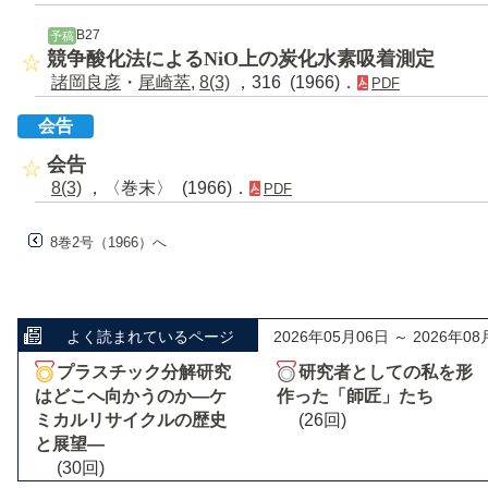
B27
予稿
競争酸化法によるNiO上の炭化水素吸着測定
諸岡良彦
・
尾崎萃
,
8(3)
，316 (1966)．
PDF
会告
会告
8(3)
，〈巻末〉 (1966)．
PDF
8巻2号（1966）へ
よく読まれているページ
2026年05月06日 ～ 2026年08
プラスチック分解研究
研究者としての私を形
はどこへ向かうのか―ケ
作った「師匠」たち
ミカルリサイクルの歴史
(26回)
と展望―
(30回)