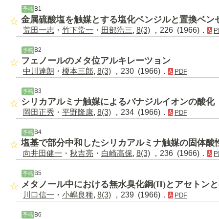
B1
予稿
金属硫酸塩を触媒とする塩化ベンジルと置換ベン
荒田一志
・
竹下常一
・
田部浩三
,
8(3)
，226 (1966)．
P
B2
予稿
フェノールのメタ位アルキレーツョン
中川達朗
・
榎本三郎
,
8(3)
，230 (1966)．
PDF
B3
予稿
シリカアルミナ触媒によるバナジルイオンの酸化
岡田正秀
・
平野隆康
,
8(3)
，234 (1966)．
PDF
B4
予稿
塩基で部分中和したシリカアルミナ触媒の固体酸
向井田健一
・
秋吉亮
・
白崎高保
,
8(3)
，236 (1966)．
P
B5
予稿
メタノール中における無水臭化銅(II)とアセトン
川口信一
・
小嶋良種
,
8(3)
，239 (1966)．
PDF
B6
予稿