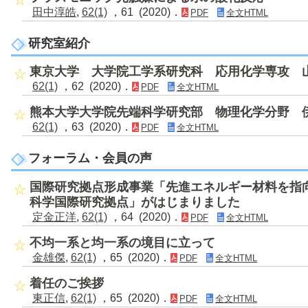
田中淳皓
,
62(1)
，61 (2020)．
PDF
全文HTML
研究室紹介
東京大学 大学院工学系研究科 応用化学専攻 
62(1)
，62 (2020)．
PDF
全文HTML
熊本大学大学院先端科学研究部 物理化学分野 
62(1)
，63 (2020)．
PDF
全文HTML
フォーラム・会員の声
国際研究拠点形成事業「先進エネルギー材料を指
科学国際研究拠点」がはじまりました
定金正洋
,
62(1)
，64 (2020)．
PDF
全文HTML
不均一系と均一系の境目に立って
金雄傑
,
62(1)
，65 (2020)．
PDF
全文HTML
着任のご挨拶
東正信
,
62(1)
，65 (2020)．
PDF
全文HTML