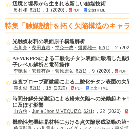
辺境と境界から生まれる新しい触媒技術
奥村和
,
62(1)
，1 (2020)．
PDF
全文HTML
特集「触媒設計を拓く欠陥構造のキャ
光触媒材料の表面原子構造解析
石川亮
・
柴田直哉
・
堂免一成
・
幾原雄一
,
62(1)
，2 (20
AFM/KPFSによる二酸化チタン表面に吸着した
子レベル解析と電荷操作
李艶君
・
安達有輝
・
菅原康弘
,
62(1)
，9 (2020)．
PDF
走査プローブ顕微鏡による二酸化チタン表面の欠
湊丈俊
,
62(1)
，15 (2020)．
PDF
全文HTML
時間分解分光測定による粉末欠陥への光励起キャ
に及ぼす影響
山方啓
・
Junie Jhon M.VEQUIZO
,
62(1)
，22 (2020)．
機能性無機結晶材料における点欠陥形成挙動の第
桑原彰秀
・
小川貴史
・
クレイグ
・
フィッシャー
・
森分博