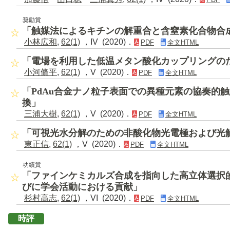
奨励賞
「触媒法によるキチンの解重合と含窒素化合物合
小林広和
,
62(1)
，IV (2020)．
PDF
全文HTML
「電場を利用した低温メタン酸化カップリングの
小河脩平
,
62(1)
，V (2020)．
PDF
全文HTML
「PdAu合金ナノ粒子表面での異種元素の協奏的
換」
三浦大樹
,
62(1)
，V (2020)．
PDF
全文HTML
「可視光水分解のための非酸化物光電極および光
東正信
,
62(1)
，V (2020)．
PDF
全文HTML
功績賞
「ファインケミカルズ合成を指向した高立体選択
びに学会活動における貢献」
杉村高志
,
62(1)
，VI (2020)．
PDF
全文HTML
時評