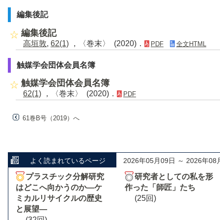
編集後記
編集後記
高垣敦
,
62(1)
，〈巻末〉 (2020)．
PDF
全文HTML
触媒学会団体会員名簿
触媒学会団体会員名簿
62(1)
，〈巻末〉 (2020)．
PDF
61巻B号（2019）へ
よく読まれているページ
2026年05月09日 ～ 2026年08
プラスチック分解研究
研究者としての私を形
はどこへ向かうのか―ケ
作った「師匠」たち
ミカルリサイクルの歴史
(25回)
と展望―
(32回)