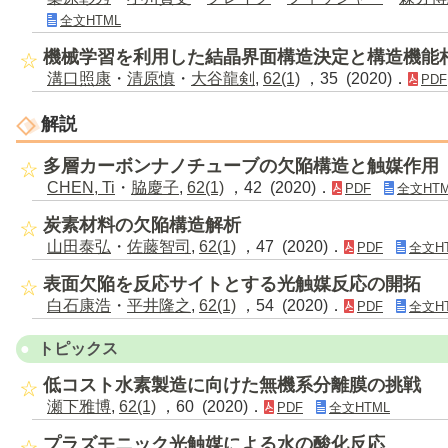
全文HTML
機械学習を利用した結晶界面構造決定と構造機能
溝口照康
・
清原慎
・
大谷龍剣
,
62(1)
，35 (2020)．
PDF
解説
多層カーボンナノチューブの欠陥構造と触媒作用
CHEN, Ti
・
脇慶子
,
62(1)
，42 (2020)．
PDF
全文HTM
炭素材料の欠陥構造解析
山田泰弘
・
佐藤智司
,
62(1)
，47 (2020)．
PDF
全文H
表面欠陥を反応サイトとする光触媒反応の開拓
白石康浩
・
平井隆之
,
62(1)
，54 (2020)．
PDF
全文H
トピックス
低コスト水素製造に向けた無機系分離膜の挑戦
瀬下雅博
,
62(1)
，60 (2020)．
PDF
全文HTML
プラズモニック光触媒による水の酸化反応