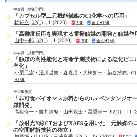
学会賞（学術部門）
「カプセル型二元機能触媒のC1化学への応用」
椿範立
,
62(1)
，I (2020)．
PDF
全文HTML
「高難度反応を実現する電極触媒の開発と触媒作
山中一郎
,
62(1)
，I (2020)．
PDF
全文HTML
学会賞（技術部門）
「触媒の高性能化と寿命予測技術による塩化ビニ
率化」
小栗元宏
・
淺川哲夫
・
森嘉彦
・
大橋知一
・
染谷紗衣
,
62(
HTML
技術進歩賞
「非可食バイオマス原料からの1,5-ペンタンジオ
媒開発」
高祖修一
・
吉井清隆
・
山田敦士
・
冨重圭一
,
62(1)
，III (
「放射光X線CTおよびXAFSを用いた三元触媒
の空間解析技術の確立」
加藤悟
・
山口聡
・
三浦真秀
,
62(1)
，IV (2020)．
PDF