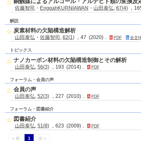
銅触媒によるアルコール・アルデヒド類の変換反
佐藤智司
・
EnggahKURNIAWAN
・
山田泰弘
,
67(4)
，165
解説
炭素材料の欠陥構造解析
山田泰弘
・
佐藤智司
,
62(1)
，47 (2020)．
PDF
全文H
トピックス
ナノカーボン材料の欠陥構造制御とその解析
山田泰弘
,
56(3)
，193 (2014)．
PDF
フォーラム・会員の声
会員の声
山田泰弘
,
52(3)
，227 (2010)．
PDF
フォーラム・図書紹介
図書紹介
山田泰弘
,
51(8)
，623 (2009)．
PDF
« 前
1
次 »