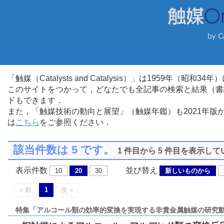
「触媒（Catalysts and Catalysis）」は1959年（昭
このサイトをつかって，どなたでも全記事の検索と結果（書
ドもできます．
また，「触媒技術の動向と展望」（触媒年鑑）も2021年
は
こちら
をご参照ください．
該当件数は 5 です。
1 件目から 5 件目を表示し
表示件数
並び替え
10
20
30
新しいものから
« 前
1
次 »
特集「アルコール類の効率的変換を実現する非貴金属触媒の研究