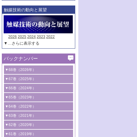
触媒技術の動向と展望
2026
2025
2024
2023
2022
▼…さらに表示する
バックナンバー
▼68巻（2026年）
1号 過酸化水素合成に関する研究動向
▼67巻（2025年）
2号 コンピューター技術により加速する
1号 CO
水素化によるグリーン燃料/グリ
▼66巻（2024年）
2
触媒開発
ーンケミカル製造
1号 低次元ナノ構造を有する触媒材料
▼65巻（2023年）
3号 有機分子変換やCO
資源化のための
2
2号 水素製造のための水分解技術に関す
2号 規制反応場を活用した固体触媒研究
1号 炭素が関わる触媒機能
▼64巻（2022年）
光触媒に関する最近の研究
る最近の研究
の新展開
2号 プラスチックケミカルリサイクルの
1号 合成ガス製造とCOを用いるケミカル
▼63巻（2021年）
B号 第137回触媒討論会（2026年）
3号 オレフィン系樹脂の精密合成に関す
3号 未踏分子変換を目指した酸化触媒プ
ための触媒技術
ズ合成の最新動向
1号 金触媒の新展開
▼62巻（2020年）
る最新技術
ロセスの最前線
3号 非酸化物系金属化合物を基盤とした
2号 化学品合成のための合金触媒開発
2号 ペロブスカイト
1号 触媒設計を拓く欠陥構造のキャラク
▼61巻（2019年）
4号 アルコール類の効率的変換を実現す
4号 シンクロトロン放射光および中性子
触媒材料の開発