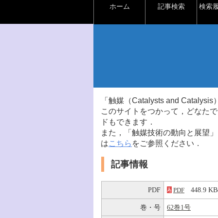
ホーム
記事検索
検索
「触媒（Catalysts and Ca
このサイトをつかって，どなたで
ドもできます．
また，「触媒技術の動向と展望」
は
こちら
をご参照ください．
記事情報
PDF
448.9 
PDF
巻・号
62巻1号