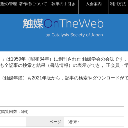
履歴の管理
著作権について
執筆の手引き
入会案内
利用方法・
talysis）」は1959年（昭和34年）に創刊された 触媒学会の会誌です．
も全記事の検索と結果（書誌情報）の表示ができ， 正会員・
（触媒年鑑）も2021年版から，記事の検索やダウンロードが
KB(閲覧回数：5回)
ページ
〈巻末〉