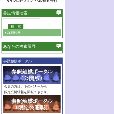
書誌情報検索
▼詳細検索
あなたの検索履歴
必ず含む
参照触媒ポータル
巻・号指定
巻
号
範囲指定
巻
号～
巻
会員の方は、下のバナーから
号
限定公開情報を閲覧できます。
触媒年鑑
年度
記事種別
マーク：
マークあり