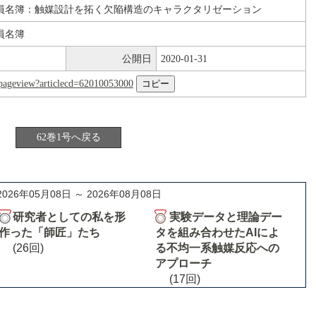
員名簿：触媒設計を拓く欠陥構造のキャラクタリゼーション
員名簿
公開日
2020-01-31
nl/pageview?articlecd=62010053000
62巻1号へ戻る
2026年05月08日 ～ 2026年08月08日
研究者としての私を形
実験データと理論デー
作った「師匠」たち
タを組み合わせたAIによ
(26回)
る不均一系触媒反応への
アプローチ
(17回)