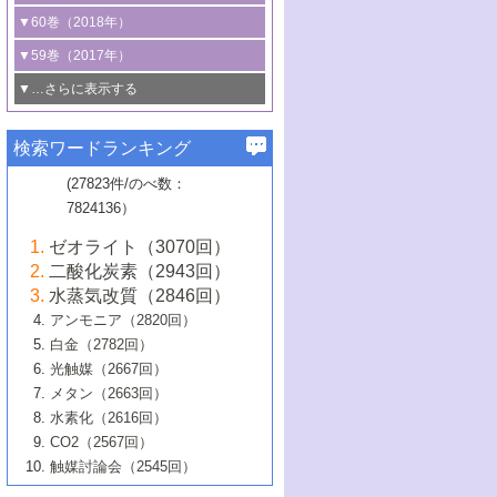
3号 CO
の排出削減および有効活用のた
タリゼーション
2
3号 特殊反応場を利用した触媒的分子変
る非貴金属触媒の研究動向
線を利用した触媒解析技術の最先端
1号 物質移動制御に着目した触媒プロセ
▼60巻（2018年）
4号 格子酸素・格子酸素欠陥を利用した
めの触媒技術
換反応
2号 機能化学品製造に資するクリーンな
ス開発
5号 ゼオライトの合成と応用における研
5号 単原子触媒
触媒反応
1号 固体酸触媒の最新の研究動向
▼59巻（2017年）
触媒的酸化反応
4号 若手による情報発信企画～とびたて
4号 多孔質材料を用いた触媒の新展開
究動向
2号 CO
フリー水素サプライチェーンに
2
6号 参照触媒委員会からのお知らせ
5号 生体触媒によるエネルギー変換反応
2号 二酸化炭素からの有用化学品合成
1号 いたるところに，触媒
▼…さらに表示する
若き触媒の研究者たち～（1）
3号 水処理のための触媒化学
5号 情報学的手法を用いた触媒開発
6号 ヘテロ接合界面
関わる触媒開発動向
B号 第133回触媒討論会（2023年）
6号 窒素とリンの循環のための触媒・機
3号 ナノ粒子・クラスター触媒の最前線
2号 機能性材料の局所構造解析のための
5号 若手による情報発信企画～とびたて
▼58巻（2016年）
4号 光触媒を用いた水分解の最新の研究
6号 カーボンニュートラルに向けた電解
B号 第135回触媒討論会（2025年）
3号 精密高分子合成に関する最近の研究
能性材料
最先端技術
検索ワードランキング
4号 60周年記念企画
若き触媒の研究者たち～（2）
動向
技術
1号 ユニークな構造の高分子を生み出す触
▼57巻（2015年）
動向
B号 第131回触媒討論会（2023年）
3号 無機分離膜材料の開発と触媒反応プ
5号 進化するゼオライト合成技術
6号 石油のノーブル・ユースを志向した
媒技術
(27823件/のべ数：
5号 次世代の触媒プロセスを支えるマイ
B号 第127回触媒討論会（2021年・オン
1号 水素キャリアにかかわる触媒技術の新
4号 バイオマス化成品製造のための触媒
▼56巻（2014年）
ロセスへの適用
触媒技術
7824136）
クロ波
6号 非貴金属系触媒における電気化学的
ライン開催(Zoom)のみ）
2号 リグニンからの化成品製造に向けた触
展開
技術
1号 特殊環境場を利用した材料合成
▼55巻（2013年）
4号 触媒研究における計算科学の利用
酸素還元反応
B号 第129回触媒討論会（2022年・京都
媒技術
6号 メタン転換技術の最新動向
ゼオライト（3070回）
2号 石油精製用触媒の最近の進展
5号 固体触媒による含窒素有機化合物変
2号 光触媒反応機構に関する最新の研究動
1号 高耐久性燃料電池システム用触媒にお
大学：オンライン・対面開催）
▼54巻（2012年）
5号 水素のふるまいを解き明かす最先端
B号 第121回触媒討論会（2018年・東京
3号 触媒研究の最先端～とびたて若き研究
二酸化炭素（2943回）
B号 第125回触媒討論会（2020年・工学
換の最前線
3号 固体酸化物形燃料電池（SOFC）におけ
向
ける新展開
研究
大学）
1号 規則性多孔体の利用技術における最近
▼53巻（2011年）
者たち～（1）
水蒸気改質（2846回）
院大学）
るアノード触媒上での燃料直接改質技術
6号 貴金属使用量低減に向けた自動車排
3号 固体高分子形燃料電池カソード触媒の
2号 リビングラジカル重合の最近の動向
6号 低級アルカンの有効利用のための触
の進歩
アンモニア（2820回）
4号 触媒研究の最先端～とびたて若き研究
1号 金属学から見る合金触媒の新展開
▼52巻（2010年）
ガス浄化触媒の開発
4号 コアシェル構造の制御による触媒機能
開発動向
媒技術
白金（2782回）
3号 天然ガスの化学工業的展開に関する触
2号 第109回触媒討論会
者たち～（2）
2号 第107回触媒討論会
の向上
1号 触媒の劣化対策と長寿命触媒開発
B号 第123回触媒討論会（2019年・大阪
▼51巻（2009年）
4号 人工光合成に向けた近年のアプローチ
光触媒（2667回）
媒技術
B号 第119回触媒討論会（2017年・首都
3号 貴金属低減技術の最新動向
5号 触媒研究の最先端～とびたて若き研究
市立大学）
3号 触媒のその場観察法の進歩（１）
5号 工業触媒およびその周辺技術の最近の
2号 第105回触媒討論会
1号 炭素材料－熱い注目を集める材料－
▼50巻（2008年）
メタン（2663回）
大学東京）
5号 未利用熱エネルギーの有効活用に貢献
4号 貴金属触媒の精密構造制御とその活用
者たち～（3）
4号 貴金属代替技術の最新動向
進歩
水素化（2616回）
4号 触媒のその場観察法の進歩（２）
3号 ナノ構造が拓く新機能
する触媒技術
2号 第103回触媒討論会
1号 触媒化学と学会のこの10年，半世紀，
▼49巻（2007年）
5号 バイオマス化成品製造のための固体触
6号 イオニクス材料と燃料電池・電解合成
5号 光触媒による物質変換反応の新展開
CO2（2567回）
6号 ナノシート
5号 不活性結合の触媒的活性化による有機
そして未来
4号 活性サイトおよびその環境の精密な設
6号 ポリオキソメタレート
3号 環境浄化用光触媒の現状と課題
媒の開発
1号 含フッ素化合物の合成と触媒
▼48巻（2006年）
の最新の研究動向
触媒討論会（2545回）
6号 グラフェン
合成
B号 第115回触媒討論会（2015年・成蹊大
計による触媒の高機能化
2号 第101回触媒討論会
B号 第113回触媒討論会（2014年・ロワジ
4号 水素社会の実現に向けた水素製造・貯
6号 ナノ空間─吸着状態解析から新機能開拓
2号 第99回触媒討論会
B号 第117回触媒討論会（2016年・大阪府
1号 固体酸触媒の最近の進歩
▼47巻（2005年）