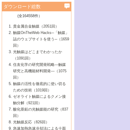
学）
7号 水素を利用する化成品合成の新潮流
6号 新しい固体酸触媒技術
5号 触媒を有効に使うための技術
ールホテル豊橋）
蔵技術の進歩
まで─
3号 メソポーラス物質の新展開
立大学）
3号 実用的ファインケミカル合成プロセス
ダウンロード総数
2号 第97回触媒討論会
1号 最近の触媒担体とその効果
▼46巻（2004年）
7号 ゼオライト合成における最近の進歩
6号 第106回触媒討論会
5号 CO
が関わる触媒・材料
B号 第111回触媒討論会（2013年・関西大
4号 錯体を利用したユニークな表面構造の
を実現する触媒
2
3号 リビング重合触媒の最近の展開
2号 第95回触媒討論会
(全164558件）
1号 部分酸化反応触媒の最前線
▼45巻（2003年）
学）
構築と機能
7号 有機分子触媒による精密有機合成
4号 バイオマス活用のための技術開発
6号 第104回触媒討論会
4号 今後の液体燃料を支える触媒技術
3号 化成品を合成するゼオライト触媒
2号 第93回触媒討論会
1号 なぜこの触媒が良いのか？
▼44巻（2002年）
貴金属合金触媒（2051回）
5号 若手会員による触媒研究の未来展望1：
8号 高機能化ポリオレフィンに向けた重合
5号 こんな物質，あんな物質―新たな触媒
7号 持続可能社会実現のための触媒および
5号 水素製造・貯蔵のための触媒技術の新
4号 水分解用光触媒材料
3号 特殊エネルギー場の触媒反応
触媒OnTheWeb Hacks─「触媒」
企業編
2号 第91回触媒討論会
触媒の最近の進展
1号 高次制御された触媒の化学
▼43巻（2001年）
の可能性―
触媒関連技術
しい展開
誌のウェブサイトを使う─（1659
5号 時間分解分光の進歩と応用
4号 生体内における金属の触媒作用
6号 第102回触媒討論会
3号 最近の自動車排ガス処理技術
2号 第89回触媒討論会
1号 グリーンケミストリーと触媒
▼42巻（2000年）
6号 第100回触媒討論会
8号 未来を拓く金属錯体
回）
6号 第98回触媒討論会
6号 第96回触媒討論会
5号 ファインケミカルズの展開に寄与する
7号 触媒・化学反応における計算化学の進
4号 触媒研究の現状と将来─第90回触媒討論
3号 触媒を利用した電気化学の新展開
2号 第87回触媒討論会特集号
1号 触媒反応工学の明日を拓く
▼41巻（1999年）
7号 『結晶の化学』を活かした触媒研究
光触媒はどこまでわかったか
7号 基礎化学品製造の触媒技術
触媒
歩
会Aから
7号 未来型金属錯体触媒開発への展望
4号 ナノ材料の調製と機能化
（1091回）
3号 生体触媒とバイオプロセス
2号 第85回触媒討論会
8号 イオン液体の応用
1号 孔、穴、あな?-特異な空間とその利用-
▼40巻（1998年）
8号 多機能型リアクター
6号 第94回触媒討論会
8号 若手研究者による触媒研究の未来展望
5号 基礎化学品製造の触媒技術
8号 超臨界流体を用いた化学プロセスの新
住友化学の研究開発戦略―触媒
5号 こんな触媒が欲しい
4号 水素製造・利用の触媒化学
3号 反応ダイナミクス
2号 第83回触媒討論会
1号 創立40周年記念・触媒化学この10年の
▼39巻（1997年）
2：大学・研究所編
展開
研究と高機能材料開発―（1075
7号 サブナノレベルでみた新しい表面現象
6号 第92回触媒討論会
6号 第90回触媒討論会
5号 触媒研究における新しい切り口：コン
進展と21世紀への提言/創立40周年記念・触
4号 超臨界流体の触媒反応への応用
3号 均一系触媒反応最前線
1号 均一系と不均一系触媒反応-その特徴と
回）
▼38巻（1996年）
8号 オレフィン重合触媒の新たな展
7号 基礎化学品製造の触媒技術
ビナトリアルケミストリー
媒学会この10年の歩みとこれから/創立40周
7号 触媒研究と学術雑誌/情報
5号 触媒のおもしろさをどのように伝える
接点
触媒の活性を徹底的に使い切る
4号 実用炭素材料の新展開
1号 触媒の構造と触媒作用/C1化学を中心と
▼37巻（1995年）
年記念・記録は語る
8号 資源の循環と触媒技術
6号 第88回触媒討論会特集号
か
ための技術（1019回）
8号 若い世代からみた触媒化学の現状と未
2号 第79回触媒討論会
5号 研究の方法論を考える
する21世紀への触媒
1号 ファインケミカルズと固体触媒
▼36巻（1994年）
2号 第81回触媒討論会
ゼオライト触媒によるクメン接
来
7号 企業における触媒研究のブレークスル
6号 第86回触媒討論会
3号 最新NO除去触媒の実用化研究
6号 第84回触媒討論会
2号 第77回触媒討論会
2号 第75回触媒討論会
触分解（921回）
1号 電気化学と触媒
▼35巻（1993年）
ー
3号 計算機触媒化学へのさそい
7号 水素化精製触媒の新しい展開
4号 新しい反応場を目指した触媒調製
7号 機能性金属材料と触媒
3号 オリンピックメダル:金・銀・銅はどん
酸化亜鉛の光触媒能の研究（837
3号 希土類を利用した触媒
2号 第73回触媒討論会
8号 この材料を触媒として使ってみません
4号 触媒劣化の制御と予測
1号 工業触媒開発マニュアル―探索から工
▼34巻（1992年）
8号 新しい反応性と機能性を目指した金属
な触媒作用を示すか
回）
5号 反応・分離技術の新しい展開
8号 触媒研究へのNMRの応用と展望
か？
業化まで
4号 触媒とリサイクル
3号 C4化学の展開
5号 最新の実用プロセスと触媒
クラスタ-化学
1号 インパクトを与えたこの研究
▼33巻（1991年）
光触媒反応（826回）
4号 触媒作用における機能の複合化
6号 第80回触媒討論会
2号 第71回触媒討論会
5号 エネルギー変換触媒
4号 《通常号》
6号 第82回触媒討論会
急速加熱急速冷却法による十面
2号 第69回触媒討論会
1号 触媒プロセス開発マニュアル―探索か
▼32巻（1990年）