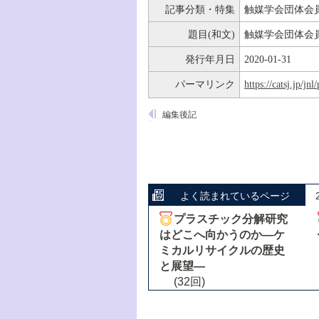
記事分類・特集
触媒学会団体会
題目(和文)
触媒学会団体会
発行年月日
2020-01-31
パーマリンク
https://catsj.jp/j
編集後記
よく読まれているページ
プラスチック分解研究
はどこへ向かうのか―ケ
ミカルリサイクルの歴史
と展望―
(32回)