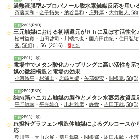
過熱液膜型2-プロパノール脱水素触媒反応を用い
斉藤泰和
・
金子拓矢
・
納谷昌和
・
庄野厚
・
大竹勝人
,
58(
2A05(R&D)
予稿
三元触媒における初期還元がＲｈに及ぼす活性化
松村益寛
・
山田啓司
・
川端久也
・
国府田由紀
・
住田弘祐
秀
,
58(B)
，56 (2016)．
PDF
2B01(一般)
予稿
電場中でメタン酸化カップリングに高い活性を示
媒の微細構造と電場の効果
小河脩平
・
杉浦圭
・
岩崎晃聖
・
矢部智宏
・
関根泰
,
58(B)
2B02(R&D)
予稿
純Ni箔ハニカム触媒の製作とメタン水蒸気改質反
平野敏幸
・
平光雄介
・
出村雅彦
・
許愛
・
吉田正就
,
58(B)
2B03(一般)
予稿
Pt担持グラフェン構造体触媒によるグルコースか
応
務川慧
・
大山永展
・
新見隼隆
・
関根輝
・
恩田歩武
・
小河