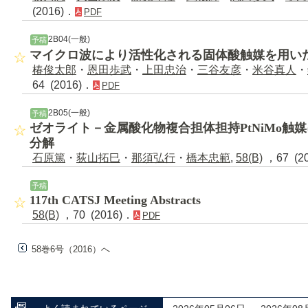
(2016)．
PDF
2B04(一般)
予稿
マイクロ波により活性化される固体酸触媒を用い
椿俊太郎
・
恩田歩武
・
上田忠治
・
三谷友彦
・
米谷真人
・
64 (2016)．
PDF
2B05(一般)
予稿
ゼオライト－金属酸化物複合担体担持PtNiMo触
分解
石原篤
・
荻山拓巳
・
那須弘行
・
橋本忠範
,
58(B)
，67 (2
予稿
117th CATSJ Meeting Abstracts
58(B)
，70 (2016)．
PDF
58巻6号（2016）へ