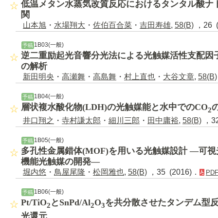
低温メタン水蒸気改質反応におけるタンタル酸ナ
関
山本旭
・
水場翔大
・
佐伯百合菜
・
吉田寿雄
,
58(B)
，26 (
1B03(一般)
予稿
逆二重励起光音響分光法による光触媒活性支配因
の解析
新田明央
・
高瀬舞
・
高島舞
・
村上直也
・
大谷文章
,
58(B)
1B04(一般)
予稿
層状複水酸化物(LDH)の光触媒能と水中でのCO
2
井口翔之
・
寺村謙太郎
・
細川三郎
・
田中庸裕
,
58(B)
，32
1B05(一般)
予稿
多孔性金属錯体(MOF)を用いる光触媒設計 ―可
機能光触媒の開発―
堀内悠
・
鳥屋尾隆
・
松岡雅也
,
58(B)
，35 (2016)．
PD
1B06(一般)
予稿
Pt/TiO
とSnPd/Al
O
を共分散させたタンデム型
2
2
3
光還元