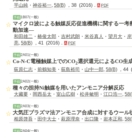
平山純
・
神谷裕一
,
58(B)
，38 (2016)．
PDF
1B07(一般)
予稿
マイクロ波による触媒反応促進機構に関する一考
動加速―
和田雄二
・
椿俊太郎
・
吉村武朗
・
米谷真人
・
望月大
・
岸
亮
,
58(B)
，41 (2016)．
PDF
2A01(一般)
予稿
Co-N-C電極触媒上でのCO
選択還元によるCO生
2
荻原仁志
・
前鶴知美
・
荻島裕司
・
山中一郎
,
58(B)
，44 (
2A02(一般)
予稿
種々の担持Ni触媒を用いたアンモニア分解反応
大藏要
・
岡西岳太
・
室山広樹
・
松井敏明
・
江口浩一
,
58(
2A03(一般)
予稿
大気圧プラズマ法アンモニア合成に対するウール
相原啓吾
・
田中大士
・
萩原理奈
・
出口隆
・
岩本正和
,
58(
2A04(一般)
予稿