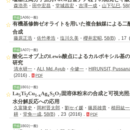
森浩亮
・
田中宏昌
・
堂城昌宏
・
吉澤一成
・
山下弘巳
,
58(
1A06(一般)
予稿
有機基修飾ゼオライトを用いた複合触媒による二
合成
藤原正浩
・
佐竹孝浩
・
塩川久美
・
櫻井宏昭
,
58(B)
，17 (
1A07(一般)
予稿
酸化ニオブ上のLewis酸点によるカルボキシル基
研究
清水研一
・
ALI, Md. Ayub
・
今健一
・
HIRUNSIT, Pussan
(2016)．
PDF
1B01(一般)
予稿
La
Ti
Cu
Ag
S
O
固溶体粉末の合成と可視光照
5
2
1-x
x
5
7
水分解反応への応用
久富隆史
・
岡村晋太郎
・
劉セイ媛
・
篠原雄貴
・
植田紘一
耕
・
堂免一成
,
58(B)
，23 (2016)．
PDF
1B02(一般)
予稿