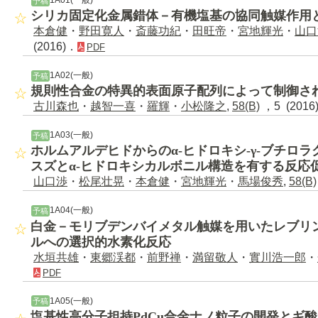
予稿
シリカ固定化金属錯体－有機塩基の協同触媒作用
本倉健
・
野田寛人
・
斎藤功紀
・
田旺帝
・
宮地輝光
・
山口
(2016)．
PDF
1A02(一般)
予稿
規則性合金の特異的表面原子配列によって制御さ
古川森也
・
越智一喜
・
羅輝
・
小松隆之
,
58(B)
，5 (2016
1A03(一般)
予稿
ホルムアルデヒドからのα-ヒドロキシ-γ-ブチロ
スズとα-ヒドロキシカルボニル構造を有する反応
山口渉
・
松尾壮晃
・
本倉健
・
宮地輝光
・
馬場俊秀
,
58(B)
1A04(一般)
予稿
白金－モリブデンバイメタル触媒を用いたレブリン酸
ルへの選択的水素化反応
水垣共雄
・
東郷渓都
・
前野禅
・
満留敬人
・
實川浩一郎
・
PDF
1A05(一般)
予稿
塩基性高分子担持PdCu合金ナノ粒子の開発とギ