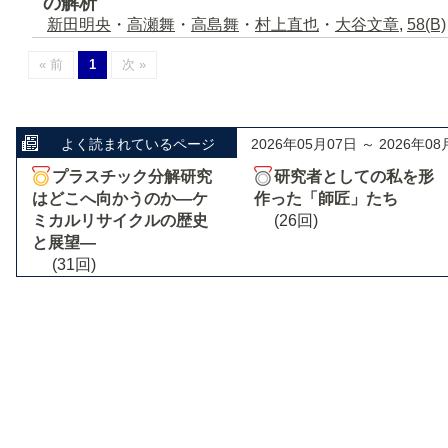
の解析
新田明央
・
高瀬舞
・
高島舞
・
村上直也
・
大谷文章
,
58(B)
« 前
1
次 »
よく読まれているページ
2026年05月07日 ～ 2026年08
プラスチック分解研究
研究者としての私を形
はどこへ向かうのか―ケ
作った「師匠」たち
ミカルリサイクルの歴史
(26回)
と展望―
(31回)