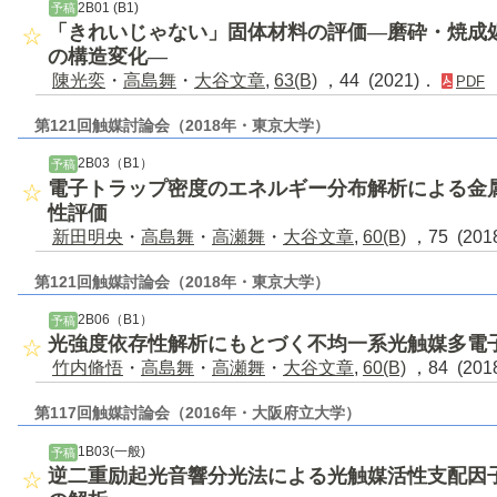
2B01 (B1)
予稿
「きれいじゃない」固体材料の評価―磨砕・焼成
の構造変化―
陳光奕
・
高島舞
・
大谷文章
,
63(B)
，44 (2021)．
PDF
第121回触媒討論会（2018年・東京大学）
2B03（B1）
予稿
電子トラップ密度のエネルギー分布解析による金
性評価
新田明央
・
高島舞
・
高瀬舞
・
大谷文章
,
60(B)
，75 (201
第121回触媒討論会（2018年・東京大学）
2B06（B1）
予稿
光強度依存性解析にもとづく不均一系光触媒多電
竹内脩悟
・
高島舞
・
高瀬舞
・
大谷文章
,
60(B)
，84 (201
第117回触媒討論会（2016年・大阪府立大学）
1B03(一般)
予稿
逆二重励起光音響分光法による光触媒活性支配因