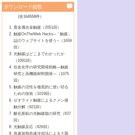
学）
7号 水素を利用する化成品合成の新潮流
6号 新しい固体酸触媒技術
5号 触媒を有効に使うための技術
ールホテル豊橋）
蔵技術の進歩
まで─
3号 メソポーラス物質の新展開
立大学）
3号 実用的ファインケミカル合成プロセス
ダウンロード総数
2号 第97回触媒討論会
1号 最近の触媒担体とその効果
▼46巻（2004年）
7号 ゼオライト合成における最近の進歩
6号 第106回触媒討論会
5号 CO
が関わる触媒・材料
B号 第111回触媒討論会（2013年・関西大
4号 錯体を利用したユニークな表面構造の
を実現する触媒
2
3号 リビング重合触媒の最近の展開
2号 第95回触媒討論会
(全164558件）
1号 部分酸化反応触媒の最前線
▼45巻（2003年）
学）
構築と機能
7号 有機分子触媒による精密有機合成
4号 バイオマス活用のための技術開発
6号 第104回触媒討論会
4号 今後の液体燃料を支える触媒技術
3号 化成品を合成するゼオライト触媒
2号 第93回触媒討論会
1号 なぜこの触媒が良いのか？
▼44巻（2002年）
貴金属合金触媒（2051回）
5号 若手会員による触媒研究の未来展望1：
8号 高機能化ポリオレフィンに向けた重合
5号 こんな物質，あんな物質―新たな触媒
7号 持続可能社会実現のための触媒および
5号 水素製造・貯蔵のための触媒技術の新
4号 水分解用光触媒材料
3号 特殊エネルギー場の触媒反応
触媒OnTheWeb Hacks─「触媒」
企業編
2号 第91回触媒討論会
触媒の最近の進展
1号 高次制御された触媒の化学
▼43巻（2001年）
の可能性―
触媒関連技術
しい展開
誌のウェブサイトを使う─（1659
5号 時間分解分光の進歩と応用
4号 生体内における金属の触媒作用
6号 第102回触媒討論会
3号 最近の自動車排ガス処理技術
2号 第89回触媒討論会
1号 グリーンケミストリーと触媒
▼42巻（2000年）
6号 第100回触媒討論会
8号 未来を拓く金属錯体
回）
6号 第98回触媒討論会
6号 第96回触媒討論会
5号 ファインケミカルズの展開に寄与する
7号 触媒・化学反応における計算化学の進
4号 触媒研究の現状と将来─第90回触媒討論
3号 触媒を利用した電気化学の新展開
2号 第87回触媒討論会特集号
1号 触媒反応工学の明日を拓く
▼41巻（1999年）
7号 『結晶の化学』を活かした触媒研究
光触媒はどこまでわかったか
7号 基礎化学品製造の触媒技術
触媒
歩
会Aから
7号 未来型金属錯体触媒開発への展望
4号 ナノ材料の調製と機能化
（1091回）
3号 生体触媒とバイオプロセス
2号 第85回触媒討論会
8号 イオン液体の応用
1号 孔、穴、あな?-特異な空間とその利用-
▼40巻（1998年）
8号 多機能型リアクター
6号 第94回触媒討論会
8号 若手研究者による触媒研究の未来展望
5号 基礎化学品製造の触媒技術
8号 超臨界流体を用いた化学プロセスの新
住友化学の研究開発戦略―触媒
5号 こんな触媒が欲しい
4号 水素製造・利用の触媒化学
3号 反応ダイナミクス
2号 第83回触媒討論会
1号 創立40周年記念・触媒化学この10年の
▼39巻（1997年）
2：大学・研究所編
展開
研究と高機能材料開発―（1075
7号 サブナノレベルでみた新しい表面現象
6号 第92回触媒討論会
6号 第90回触媒討論会
5号 触媒研究における新しい切り口：コン
進展と21世紀への提言/創立40周年記念・触
4号 超臨界流体の触媒反応への応用
3号 均一系触媒反応最前線
1号 均一系と不均一系触媒反応-その特徴と
回）
▼38巻（1996年）
8号 オレフィン重合触媒の新たな展
7号 基礎化学品製造の触媒技術
ビナトリアルケミストリー
媒学会この10年の歩みとこれから/創立40周
7号 触媒研究と学術雑誌/情報
5号 触媒のおもしろさをどのように伝える
接点
触媒の活性を徹底的に使い切る
4号 実用炭素材料の新展開
1号 触媒の構造と触媒作用/C1化学を中心と
▼37巻（1995年）
年記念・記録は語る
8号 資源の循環と触媒技術
6号 第88回触媒討論会特集号
か
ための技術（1019回）
8号 若い世代からみた触媒化学の現状と未
2号 第79回触媒討論会
5号 研究の方法論を考える
する21世紀への触媒
1号 ファインケミカルズと固体触媒
▼36巻（1994年）
2号 第81回触媒討論会
ゼオライト触媒によるクメン接
来
7号 企業における触媒研究のブレークスル
6号 第86回触媒討論会
3号 最新NO除去触媒の実用化研究
6号 第84回触媒討論会
2号 第77回触媒討論会
2号 第75回触媒討論会
触分解（921回）
1号 電気化学と触媒
▼35巻（1993年）
ー
3号 計算機触媒化学へのさそい
7号 水素化精製触媒の新しい展開
4号 新しい反応場を目指した触媒調製
7号 機能性金属材料と触媒
3号 オリンピックメダル:金・銀・銅はどん
酸化亜鉛の光触媒能の研究（837
3号 希土類を利用した触媒
2号 第73回触媒討論会
8号 この材料を触媒として使ってみません
4号 触媒劣化の制御と予測
1号 工業触媒開発マニュアル―探索から工
▼34巻（1992年）
8号 新しい反応性と機能性を目指した金属
な触媒作用を示すか
回）
5号 反応・分離技術の新しい展開
8号 触媒研究へのNMRの応用と展望
か？
業化まで
4号 触媒とリサイクル
3号 C4化学の展開
5号 最新の実用プロセスと触媒
クラスタ-化学
1号 インパクトを与えたこの研究
▼33巻（1991年）
光触媒反応（826回）
4号 触媒作用における機能の複合化
6号 第80回触媒討論会
2号 第71回触媒討論会
5号 エネルギー変換触媒
4号 《通常号》
6号 第82回触媒討論会
急速加熱急速冷却法による十面
2号 第69回触媒討論会
1号 触媒プロセス開発マニュアル―探索か
▼32巻（1990年）