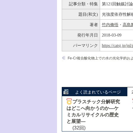
記事分類・特集
第121回触媒討
題目(和文)
光強度依存性解
著者
竹内脩悟
・
高島
発行年月日
2018-03-09
パーマリンク
https://catsj.jp/j
よく読まれているページ
プラスチック分解研究
はどこへ向かうのか―ケ
ミカルリサイクルの歴史
と展望―
(32回)