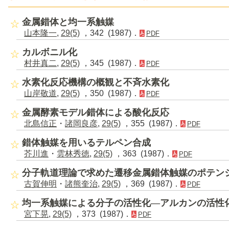
金属錯体と均一系触媒
山本隆一
,
29(5)
，342 (1987)．
PDF
カルボニル化
村井真二
,
29(5)
，345 (1987)．
PDF
水素化反応機構の概観と不斉水素化
山岸敬道
,
29(5)
，350 (1987)．
PDF
金属酵素モデル錯体による酸化反応
北島信正
・
諸岡良彦
,
29(5)
，355 (1987)．
PDF
錯体触媒を用いるテルペン合成
芥川進
・
雲林秀徳
,
29(5)
，363 (1987)．
PDF
分子軌道理論で求めた遷移金属錯体触媒のポテン
古賀伸明
・
諸熊奎治
,
29(5)
，369 (1987)．
PDF
均一系触媒による分子の活性化―アルカンの活性
宮下晃
,
29(5)
，373 (1987)．
PDF