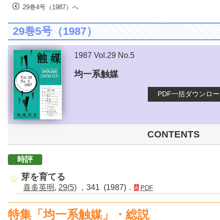
29巻4号（1987）へ
29巻5号（1987）
1987 Vol.29 No.5
均一系触媒
PDF一括ダウンロ
CONTENTS
時評
芽を育てる
喜多英明
,
29(5)
，341 (1987)．
PDF
特集「均一系触媒」・総説