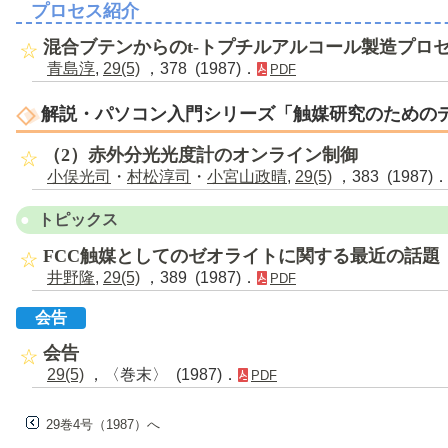
プロセス紹介
混合ブテンからのt-トプチルアルコール製造プロ
青島淳
,
29(5)
，378 (1987)．
PDF
解説・パソコン入門シリーズ「触媒研究のための
（2）赤外分光光度計のオンライン制御
小俣光司
・
村松淳司
・
小宮山政晴
,
29(5)
，383 (1987)
トピックス
FCC触媒としてのゼオライトに関する最近の話題
井野隆
,
29(5)
，389 (1987)．
PDF
会告
会告
29(5)
，〈巻末〉 (1987)．
PDF
29巻4号（1987）へ