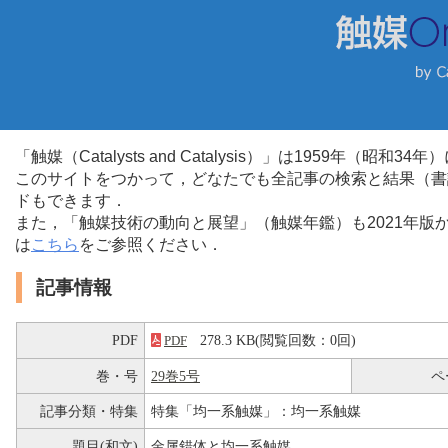
「触媒（Catalysts and Catalysis）」は1959年（昭
このサイトをつかって，どなたでも全記事の検索と結果（書
ドもできます．
また，「触媒技術の動向と展望」（触媒年鑑）も2021年
は
こちら
をご参照ください．
記事情報
PDF
278.3 KB(閲覧回数：0回)
PDF
巻・号
29巻5号
ペ
記事分類・特集
特集「均一系触媒」：均一系触媒
題目(和文)
金属錯体と均一系触媒