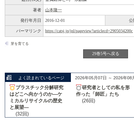
著者
山本隆一
発行年月日
2016-12-01
公
パーマリンク
https://catsj.jp/jnl/pageview?articlecd=2905034200c
芽を育てる
29巻5号へ戻る
よく読まれているページ
2026年05月07日 ～ 2026年08
プラスチック分解研究
研究者としての私を形
はどこへ向かうのか―ケ
作った「師匠」たち
ミカルリサイクルの歴史
(26回)
と展望―
(32回)