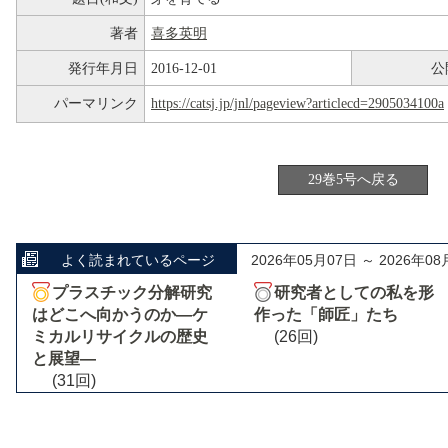
著者
喜多英明
発行年月日
2016-12-01
公
パーマリンク
https://catsj.jp/jnl/pageview?articlecd=2905034100a
29巻5号へ戻る
よく読まれているページ
2026年05月07日 ～ 2026年08
プラスチック分解研究
研究者としての私を形
はどこへ向かうのか―ケ
作った「師匠」たち
ミカルリサイクルの歴史
(26回)
と展望―
(31回)