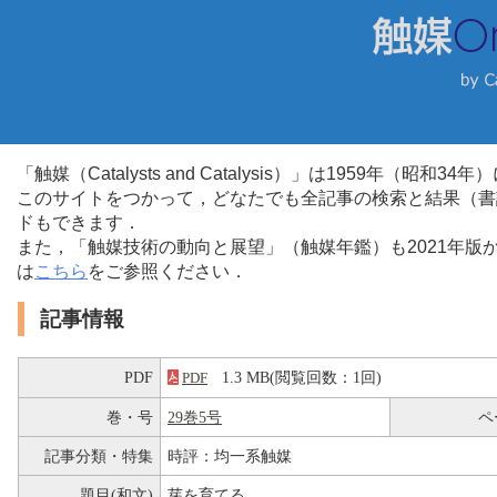
「触媒（Catalysts and Catalysis）」は1959年（昭
このサイトをつかって，どなたでも全記事の検索と結果（書
ドもできます．
また，「触媒技術の動向と展望」（触媒年鑑）も2021年
は
こちら
をご参照ください．
記事情報
PDF
1.3 MB(閲覧回数：1回)
PDF
巻・号
29巻5号
ペ
記事分類・特集
時評：均一系触媒
題目(和文)
芽を育てる