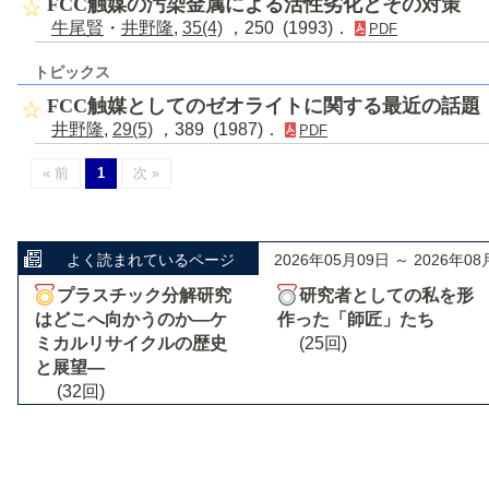
FCC触媒の汚染金属による活性劣化とその対策
牛尾賢
・
井野隆
,
35(4)
，250 (1993)．
PDF
トピックス
FCC触媒としてのゼオライトに関する最近の話題
井野隆
,
29(5)
，389 (1987)．
PDF
« 前
1
次 »
よく読まれているページ
2026年05月09日 ～ 2026年08
プラスチック分解研究
研究者としての私を形
はどこへ向かうのか―ケ
作った「師匠」たち
ミカルリサイクルの歴史
(25回)
と展望―
(32回)