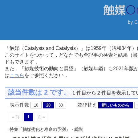
「触媒（Catalysts and Catalysis）」は1959年（昭
このサイトをつかって，どなたでも全記事の検索と結果（書
ドもできます．
また，「触媒技術の動向と展望」（触媒年鑑）も2021年
は
こちら
をご参照ください．
該当件数は 2 です。
1 件目から 2 件目を表示し
表示件数
並び替え
10
20
30
新しいものから
« 前
1
次 »
特集「触媒劣化と寿命の予測」・総説