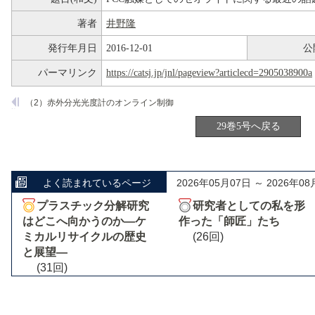
著者
井野隆
発行年月日
2016-12-01
公
パーマリンク
https://catsj.jp/jnl/pageview?articlecd=2905038900a
（2）赤外分光光度計のオンライン制御
29巻5号へ戻る
よく読まれているページ
2026年05月07日 ～ 2026年08
プラスチック分解研究
研究者としての私を形
はどこへ向かうのか―ケ
作った「師匠」たち
ミカルリサイクルの歴史
(26回)
と展望―
(31回)