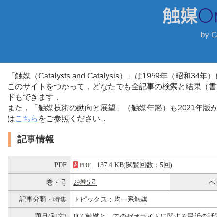
「触媒（Catalysts and Catalysis）」は1959年（昭
このサイトをつかって，どなたでも全記事の検索と結果（書
ドもできます．
また，「触媒技術の動向と展望」（触媒年鑑）も2021年
は
こちら
をご参照ください．
記事情報
PDF
137.4 KB(閲覧回数：5回)
PDF
巻・号
29巻5号
ペ
記事分類・特集
トピックス：均一系触媒
題目(和文)
FCC触媒としてのゼオライトに関する最近の話