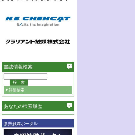
書誌情報検索
▼詳細検索
あなたの検索履歴
必ず含む
参照触媒ポータル
巻・号指定
巻
号