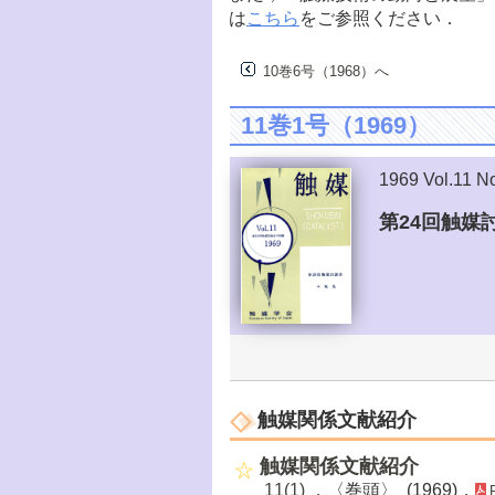
は
こちら
をご参照ください．
10巻6号（1968）へ
11巻1号（1969）
1969 Vol.11 N
第24回触媒
触媒関係文献紹介
触媒関係文献紹介
11(1)
，〈巻頭〉 (1969)．