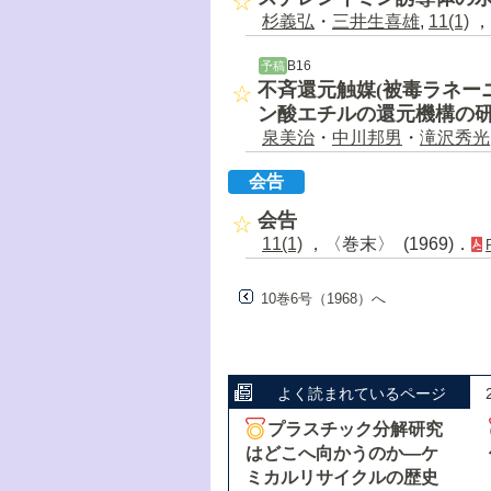
杉義弘
・
三井生喜雄
,
11(1)
，5
B16
予稿
不斉還元触媒(被毒ラネー
ン酸エチルの還元機構の
泉美治
・
中川邦男
・
滝沢秀光
会告
会告
11(1)
，〈巻末〉 (1969)．
10巻6号（1968）へ
よく読まれているページ
プラスチック分解研究
はどこへ向かうのか―ケ
ミカルリサイクルの歴史