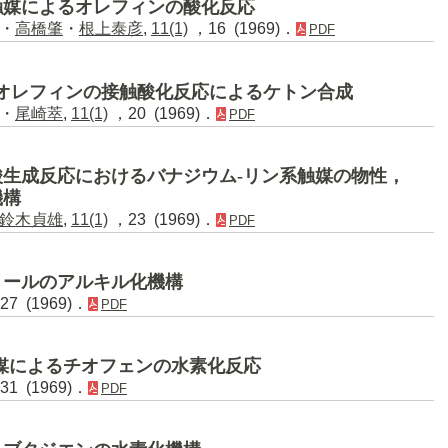
触媒によるオレフィンの酸化反応
・
高橋肇
・
根上泰彦
,
11(1)
，16 (1969)．
PDF
オレフィンの接触酸化反応によるケトン合成
・
尾崎萃
,
11(1)
，20 (1969)．
PDF
生成反応におけるバナジウム-リン系触媒の物性，
機構
鈴木貞雄
,
11(1)
，23 (1969)．
PDF
ノールのアルキル化機構
7 (1969)．
PDF
媒によるチオフェンの水素化反応
1 (1969)．
PDF