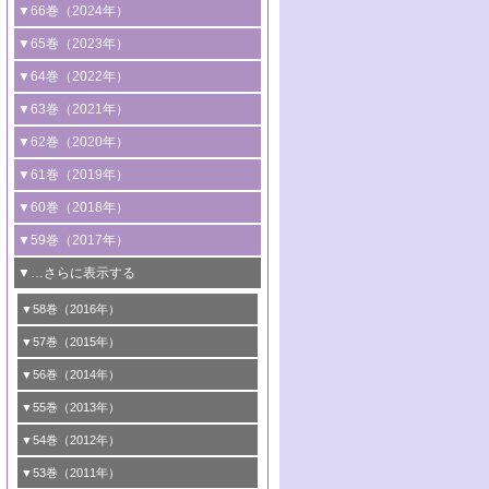
2号 コンピューター技術により加速する
1号 CO
水素化によるグリーン燃料/グリ
▼66巻（2024年）
2
触媒開発
ーンケミカル製造
1号 低次元ナノ構造を有する触媒材料
▼65巻（2023年）
3号 有機分子変換やCO
資源化のための
2
2号 水素製造のための水分解技術に関す
2号 規制反応場を活用した固体触媒研究
1号 炭素が関わる触媒機能
▼64巻（2022年）
光触媒に関する最近の研究
る最近の研究
の新展開
2号 プラスチックケミカルリサイクルの
1号 合成ガス製造とCOを用いるケミカル
▼63巻（2021年）
B号 第137回触媒討論会（2026年）
3号 オレフィン系樹脂の精密合成に関す
3号 未踏分子変換を目指した酸化触媒プ
ための触媒技術
ズ合成の最新動向
1号 金触媒の新展開
▼62巻（2020年）
る最新技術
ロセスの最前線
3号 非酸化物系金属化合物を基盤とした
2号 化学品合成のための合金触媒開発
2号 ペロブスカイト
1号 触媒設計を拓く欠陥構造のキャラク
▼61巻（2019年）
4号 アルコール類の効率的変換を実現す
4号 シンクロトロン放射光および中性子
触媒材料の開発
3号 CO
の排出削減および有効活用のた
タリゼーション
2
3号 特殊反応場を利用した触媒的分子変
る非貴金属触媒の研究動向
線を利用した触媒解析技術の最先端
1号 物質移動制御に着目した触媒プロセ
▼60巻（2018年）
4号 格子酸素・格子酸素欠陥を利用した
めの触媒技術
換反応
2号 機能化学品製造に資するクリーンな
ス開発
5号 ゼオライトの合成と応用における研
5号 単原子触媒
触媒反応
1号 固体酸触媒の最新の研究動向
▼59巻（2017年）
触媒的酸化反応
4号 若手による情報発信企画～とびたて
4号 多孔質材料を用いた触媒の新展開
究動向
2号 CO
フリー水素サプライチェーンに
2
6号 参照触媒委員会からのお知らせ
5号 生体触媒によるエネルギー変換反応
2号 二酸化炭素からの有用化学品合成
1号 いたるところに，触媒
▼…さらに表示する
若き触媒の研究者たち～（1）
3号 水処理のための触媒化学
5号 情報学的手法を用いた触媒開発
6号 ヘテロ接合界面
関わる触媒開発動向
B号 第133回触媒討論会（2023年）
6号 窒素とリンの循環のための触媒・機
3号 ナノ粒子・クラスター触媒の最前線
2号 機能性材料の局所構造解析のための
5号 若手による情報発信企画～とびたて
▼58巻（2016年）
4号 光触媒を用いた水分解の最新の研究
6号 カーボンニュートラルに向けた電解
B号 第135回触媒討論会（2025年）
3号 精密高分子合成に関する最近の研究
能性材料
最先端技術
4号 60周年記念企画
若き触媒の研究者たち～（2）
動向
技術
1号 ユニークな構造の高分子を生み出す触
▼57巻（2015年）
動向
B号 第131回触媒討論会（2023年）
3号 無機分離膜材料の開発と触媒反応プ
5号 進化するゼオライト合成技術
6号 石油のノーブル・ユースを志向した
媒技術
5号 次世代の触媒プロセスを支えるマイ
B号 第127回触媒討論会（2021年・オン
1号 水素キャリアにかかわる触媒技術の新
4号 バイオマス化成品製造のための触媒
▼56巻（2014年）
ロセスへの適用
触媒技術
クロ波
6号 非貴金属系触媒における電気化学的
ライン開催(Zoom)のみ）
2号 リグニンからの化成品製造に向けた触
展開
技術
1号 特殊環境場を利用した材料合成
▼55巻（2013年）
4号 触媒研究における計算科学の利用
酸素還元反応
B号 第129回触媒討論会（2022年・京都
媒技術
6号 メタン転換技術の最新動向
2号 石油精製用触媒の最近の進展
5号 固体触媒による含窒素有機化合物変
2号 光触媒反応機構に関する最新の研究動
1号 高耐久性燃料電池システム用触媒にお
大学：オンライン・対面開催）
▼54巻（2012年）
5号 水素のふるまいを解き明かす最先端
B号 第121回触媒討論会（2018年・東京
3号 触媒研究の最先端～とびたて若き研究
B号 第125回触媒討論会（2020年・工学
換の最前線
3号 固体酸化物形燃料電池（SOFC）におけ
向
ける新展開
研究
大学）
1号 規則性多孔体の利用技術における最近
▼53巻（2011年）
者たち～（1）
院大学）
るアノード触媒上での燃料直接改質技術
6号 貴金属使用量低減に向けた自動車排