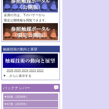
範囲指定
巻
号～
巻
会員の方は、下のバナーから
号
限定公開情報を閲覧できます。
触媒年鑑
年度
記事種別
マーク：
マークあり
触媒技術の動向と展望
2026
2025
2024
2023
2022
▼…さらに表示する
バックナンバー
▼68巻（2026年）
1号 過酸化水素合成に関する研究動向
▼67巻（2025年）