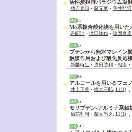
活性炭担持パラジウム塩
功刀泰碩
・
藤元薫
・
荒井弘通
B6
予稿
Mo系複合酸化物を用いた
丹昭治
・
滝田祐作
・
諸岡良彦
B7
予稿
ブテンから無水マレイン酸
触媒作用および酸化反応
新国時生
・
原田勝利
・
相衞
・
B8
予稿
アルコールを用いるフェ
井上正美
・
榎本三郎
,
11(1)
，2
B9
予稿
モリブデン-アルミナ系触
加部利明
・
藤堂尚之
,
11(1)
，3
B10
予稿