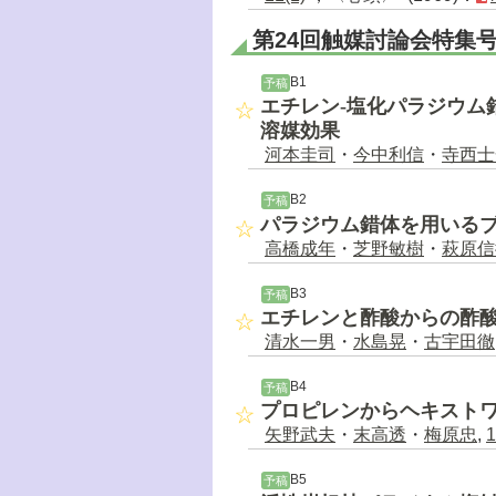
第24回触媒討論会特集
B1
予稿
エチレン-塩化パラジウム
溶媒効果
河本圭司
・
今中利信
・
寺西士
B2
予稿
パラジウム錯体を用いる
高橋成年
・
芝野敏樹
・
萩原信
B3
予稿
エチレンと酢酸からの酢
清水一男
・
水島晃
・
古宇田徹
B4
予稿
プロピレンからヘキスト
矢野武夫
・
末高透
・
梅原忠
,
1
B5
予稿