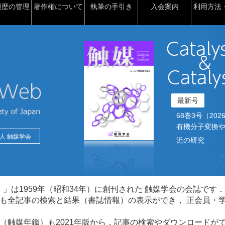
履歴の管理
著作権について
執筆の手引き
入会案内
利用方法・
最新号
68巻3号（2026）2
有機分子変換や
人 触媒学会
近の研究
talysis）」は1959年（昭和34年）に創刊された 触媒学会の会誌です．
も全記事の検索と結果（書誌情報）の表示ができ， 正会員・
（触媒年鑑）も2021年版から，記事の検索やダウンロードが