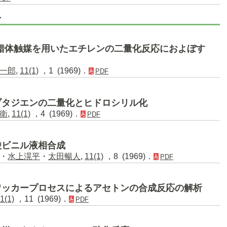
号
錯体触媒を用いたエチレンの二量化反応におよぼす
一郎
,
11(1)
，1 (1969)．
PDF
ブタジエンの二量化とヒドロシリル化
衛
,
11(1)
，4 (1969)．
PDF
酸ビニル液相合成
・
水上滉平
・
太田暢人
,
11(1)
，8 (1969)．
PDF
ワッカープロセスによるアセトンの合成反応の解析
1(1)
，11 (1969)．
PDF