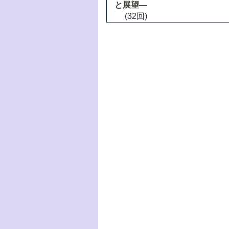
と展望―
(32回)