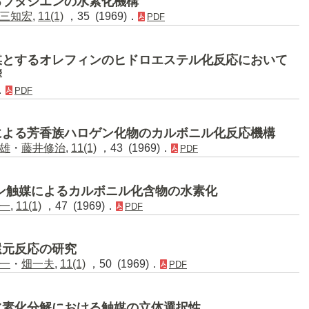
るブタジエンの水素化機構
三知宏
,
11(1)
，35 (1969)．
PDF
媒とするオレフィンのヒドロエステル化反応において
響
．
PDF
による芳香族ハロゲン化物のカルボニル化反応機構
雄
・
藤井修治
,
11(1)
，43 (1969)．
PDF
ン触媒によるカルボニル化含物の水素化
一
,
11(1)
，47 (1969)．
PDF
還元反応の研究
一
・
畑一夫
,
11(1)
，50 (1969)．
PDF
水素化分解における触媒の立体選択性