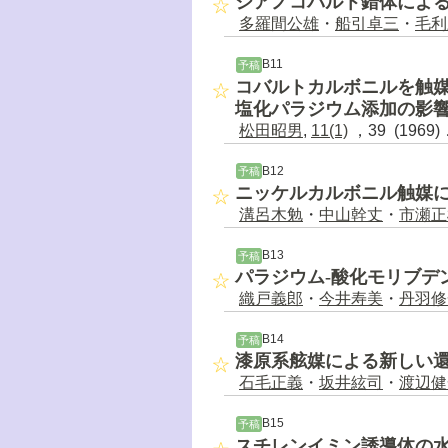
シアノコバルト錯体によ
多羅間公雄
・
船引卓三
・
毛利
B11
予稿
コバルトカルボニルを触
塩化パラジウム添加の影
松田昭男
,
11(1)
，39 (1969)
B12
予稿
ニッケルカルボニル触媒
溝呂木勉
・
中山幹丈
・
市瀬正
B13
予稿
パラジウム-酸化モリブデ
織戸義郎
・
今井寿美
・
丹羽修
B14
予稿
漆原系舷媒による新しい
石毛正義
・
坂井絃司
・
渡辺健
B15
予稿
スチレンイミン誘導体の