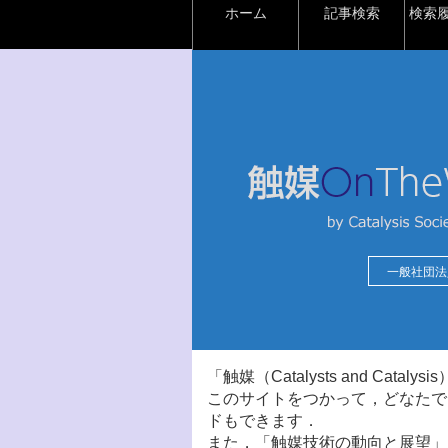
ホーム
記事検索
検索
一般社団法
「触媒（Catalysts and Ca
このサイトをつかって，どなたで
ドもできます．
また，「触媒技術の動向と展望」