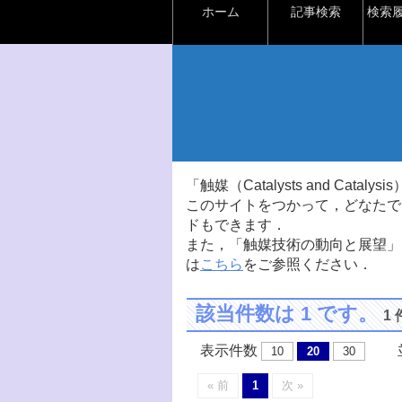
ホーム
記事検索
検索
「触媒（Catalysts and Ca
このサイトをつかって，どなたで
ドもできます．
また，「触媒技術の動向と展望」
は
こちら
をご参照ください．
該当件数は 1 です。
1
表示件数
並
10
20
30
« 前
1
次 »