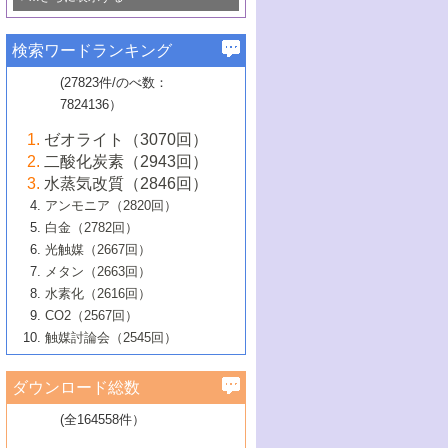
若き触媒の研究者たち～（1）
3号 水処理のための触媒化学
5号 情報学的手法を用いた触媒開発
6号 ヘテロ接合界面
関わる触媒開発動向
B号 第133回触媒討論会（2023年）
6号 窒素とリンの循環のための触媒・機
3号 ナノ粒子・クラスター触媒の最前線
2号 機能性材料の局所構造解析のための
5号 若手による情報発信企画～とびたて
▼58巻（2016年）
4号 光触媒を用いた水分解の最新の研究
6号 カーボンニュートラルに向けた電解
B号 第135回触媒討論会（2025年）
3号 精密高分子合成に関する最近の研究
能性材料
最先端技術
検索ワードランキング
4号 60周年記念企画
若き触媒の研究者たち～（2）
動向
技術
1号 ユニークな構造の高分子を生み出す触
▼57巻（2015年）
動向
B号 第131回触媒討論会（2023年）
3号 無機分離膜材料の開発と触媒反応プ
5号 進化するゼオライト合成技術
6号 石油のノーブル・ユースを志向した
媒技術
(27823件/のべ数：
5号 次世代の触媒プロセスを支えるマイ
B号 第127回触媒討論会（2021年・オン
1号 水素キャリアにかかわる触媒技術の新
4号 バイオマス化成品製造のための触媒
▼56巻（2014年）
ロセスへの適用
触媒技術
7824136）
クロ波
6号 非貴金属系触媒における電気化学的
ライン開催(Zoom)のみ）
2号 リグニンからの化成品製造に向けた触
展開
技術
1号 特殊環境場を利用した材料合成
▼55巻（2013年）
4号 触媒研究における計算科学の利用
酸素還元反応
B号 第129回触媒討論会（2022年・京都
媒技術
6号 メタン転換技術の最新動向
ゼオライト（3070回）
2号 石油精製用触媒の最近の進展
5号 固体触媒による含窒素有機化合物変
2号 光触媒反応機構に関する最新の研究動
1号 高耐久性燃料電池システム用触媒にお
大学：オンライン・対面開催）
▼54巻（2012年）
5号 水素のふるまいを解き明かす最先端
B号 第121回触媒討論会（2018年・東京
3号 触媒研究の最先端～とびたて若き研究
二酸化炭素（2943回）
B号 第125回触媒討論会（2020年・工学
換の最前線
3号 固体酸化物形燃料電池（SOFC）におけ
向
ける新展開
研究
大学）
1号 規則性多孔体の利用技術における最近
▼53巻（2011年）
者たち～（1）
水蒸気改質（2846回）
院大学）
るアノード触媒上での燃料直接改質技術
6号 貴金属使用量低減に向けた自動車排
3号 固体高分子形燃料電池カソード触媒の
2号 リビングラジカル重合の最近の動向
6号 低級アルカンの有効利用のための触
の進歩
アンモニア（2820回）
4号 触媒研究の最先端～とびたて若き研究
1号 金属学から見る合金触媒の新展開
▼52巻（2010年）
ガス浄化触媒の開発
4号 コアシェル構造の制御による触媒機能
開発動向
媒技術
白金（2782回）
3号 天然ガスの化学工業的展開に関する触
2号 第109回触媒討論会
者たち～（2）
2号 第107回触媒討論会
の向上
1号 触媒の劣化対策と長寿命触媒開発
B号 第123回触媒討論会（2019年・大阪
▼51巻（2009年）
4号 人工光合成に向けた近年のアプローチ
光触媒（2667回）
媒技術
B号 第119回触媒討論会（2017年・首都
3号 貴金属低減技術の最新動向
5号 触媒研究の最先端～とびたて若き研究
市立大学）
3号 触媒のその場観察法の進歩（１）
5号 工業触媒およびその周辺技術の最近の
2号 第105回触媒討論会
1号 炭素材料－熱い注目を集める材料－
▼50巻（2008年）
メタン（2663回）
大学東京）
5号 未利用熱エネルギーの有効活用に貢献
4号 貴金属触媒の精密構造制御とその活用
者たち～（3）
4号 貴金属代替技術の最新動向
進歩
水素化（2616回）
4号 触媒のその場観察法の進歩（２）
3号 ナノ構造が拓く新機能
する触媒技術
2号 第103回触媒討論会
1号 触媒化学と学会のこの10年，半世紀，
▼49巻（2007年）
5号 バイオマス化成品製造のための固体触
6号 イオニクス材料と燃料電池・電解合成
5号 光触媒による物質変換反応の新展開
CO2（2567回）
6号 ナノシート
5号 不活性結合の触媒的活性化による有機
そして未来
4号 活性サイトおよびその環境の精密な設
6号 ポリオキソメタレート
3号 環境浄化用光触媒の現状と課題
媒の開発
1号 含フッ素化合物の合成と触媒
▼48巻（2006年）
の最新の研究動向
触媒討論会（2545回）
6号 グラフェン
合成
B号 第115回触媒討論会（2015年・成蹊大
計による触媒の高機能化
2号 第101回触媒討論会
B号 第113回触媒討論会（2014年・ロワジ
4号 水素社会の実現に向けた水素製造・貯
6号 ナノ空間─吸着状態解析から新機能開拓
2号 第99回触媒討論会
B号 第117回触媒討論会（2016年・大阪府
1号 固体酸触媒の最近の進歩
▼47巻（2005年）
学）
7号 水素を利用する化成品合成の新潮流
6号 新しい固体酸触媒技術
5号 触媒を有効に使うための技術
ールホテル豊橋）
蔵技術の進歩
まで─
3号 メソポーラス物質の新展開
立大学）
3号 実用的ファインケミカル合成プロセス
ダウンロード総数
2号 第97回触媒討論会
1号 最近の触媒担体とその効果
▼46巻（2004年）
7号 ゼオライト合成における最近の進歩
6号 第106回触媒討論会
5号 CO
が関わる触媒・材料
B号 第111回触媒討論会（2013年・関西大
4号 錯体を利用したユニークな表面構造の
を実現する触媒
2
3号 リビング重合触媒の最近の展開
2号 第95回触媒討論会
(全164558件）
1号 部分酸化反応触媒の最前線
▼45巻（2003年）
学）
構築と機能
7号 有機分子触媒による精密有機合成
4号 バイオマス活用のための技術開発
6号 第104回触媒討論会
4号 今後の液体燃料を支える触媒技術
3号 化成品を合成するゼオライト触媒
2号 第93回触媒討論会