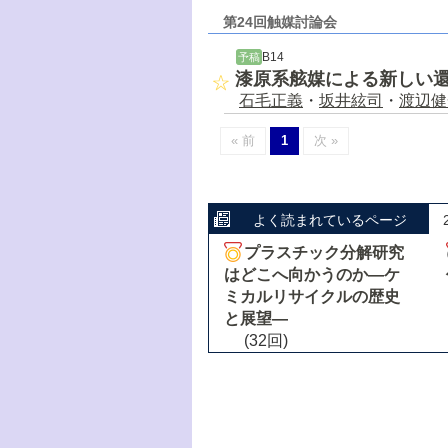
第24回触媒討論会
B14
予稿
漆原系舷媒による新しい
石毛正義
・
坂井絃司
・
渡辺健
« 前
1
次 »
よく読まれているページ
プラスチック分解研究
はどこへ向かうのか―ケ
ミカルリサイクルの歴史
と展望―
(32回)