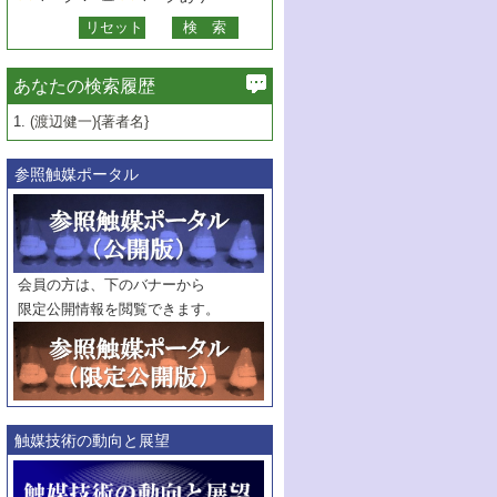
あなたの検索履歴
1.
(渡辺健一){著者名}
参照触媒ポータル
会員の方は、下のバナーから
限定公開情報を閲覧できます。
触媒技術の動向と展望