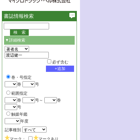
書誌情報検索
▼詳細検索
必ず含む
巻・号指定
巻
号
範囲指定
巻
号～
巻
号
触媒年鑑
年度
記事種別
マーク：
マークあり