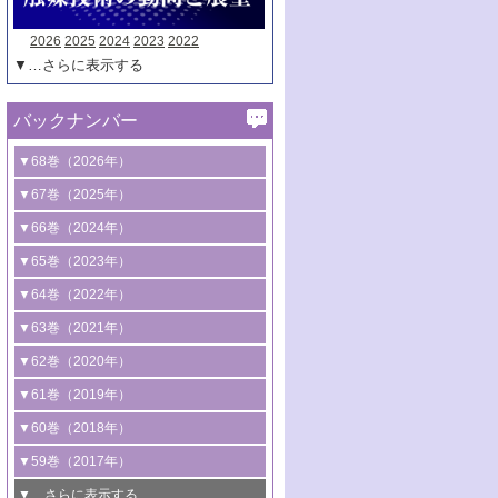
2026
2025
2024
2023
2022
▼…さらに表示する
バックナンバー
▼68巻（2026年）
1号 過酸化水素合成に関する研究動向
▼67巻（2025年）
2号 コンピューター技術により加速する
1号 CO
水素化によるグリーン燃料/グリ
▼66巻（2024年）
2
触媒開発
ーンケミカル製造
1号 低次元ナノ構造を有する触媒材料
▼65巻（2023年）
3号 有機分子変換やCO
資源化のための
2
2号 水素製造のための水分解技術に関す
2号 規制反応場を活用した固体触媒研究
1号 炭素が関わる触媒機能
▼64巻（2022年）
光触媒に関する最近の研究
る最近の研究
の新展開
2号 プラスチックケミカルリサイクルの
1号 合成ガス製造とCOを用いるケミカル
▼63巻（2021年）
B号 第137回触媒討論会（2026年）
3号 オレフィン系樹脂の精密合成に関す
3号 未踏分子変換を目指した酸化触媒プ
ための触媒技術
ズ合成の最新動向
1号 金触媒の新展開
▼62巻（2020年）
る最新技術
ロセスの最前線
3号 非酸化物系金属化合物を基盤とした
2号 化学品合成のための合金触媒開発
2号 ペロブスカイト
1号 触媒設計を拓く欠陥構造のキャラク
▼61巻（2019年）
4号 アルコール類の効率的変換を実現す
4号 シンクロトロン放射光および中性子
触媒材料の開発
3号 CO
の排出削減および有効活用のた
タリゼーション
2
3号 特殊反応場を利用した触媒的分子変
る非貴金属触媒の研究動向
線を利用した触媒解析技術の最先端
1号 物質移動制御に着目した触媒プロセ
▼60巻（2018年）
4号 格子酸素・格子酸素欠陥を利用した
めの触媒技術
換反応
2号 機能化学品製造に資するクリーンな
ス開発
5号 ゼオライトの合成と応用における研
5号 単原子触媒
触媒反応
1号 固体酸触媒の最新の研究動向
▼59巻（2017年）
触媒的酸化反応
4号 若手による情報発信企画～とびたて
4号 多孔質材料を用いた触媒の新展開
究動向
2号 CO
フリー水素サプライチェーンに
2
6号 参照触媒委員会からのお知らせ
5号 生体触媒によるエネルギー変換反応
2号 二酸化炭素からの有用化学品合成
1号 いたるところに，触媒
▼…さらに表示する