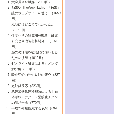
1号 なぜこの触媒が良いのか？
▼44巻（2002年）
貴金属合金触媒（2051回）
5号 若手会員による触媒研究の未来展望1：
8号 高機能化ポリオレフィンに向けた重合
5号 こんな物質，あんな物質―新たな触媒
7号 持続可能社会実現のための触媒および
5号 水素製造・貯蔵のための触媒技術の新
4号 水分解用光触媒材料
3号 特殊エネルギー場の触媒反応
触媒OnTheWeb Hacks─「触媒」
企業編
2号 第91回触媒討論会
触媒の最近の進展
1号 高次制御された触媒の化学
▼43巻（2001年）
の可能性―
触媒関連技術
しい展開
誌のウェブサイトを使う─（1659
5号 時間分解分光の進歩と応用
4号 生体内における金属の触媒作用
6号 第102回触媒討論会
3号 最近の自動車排ガス処理技術
2号 第89回触媒討論会
1号 グリーンケミストリーと触媒
▼42巻（2000年）
6号 第100回触媒討論会
8号 未来を拓く金属錯体
回）
6号 第98回触媒討論会
6号 第96回触媒討論会
5号 ファインケミカルズの展開に寄与する
7号 触媒・化学反応における計算化学の進
4号 触媒研究の現状と将来─第90回触媒討論
3号 触媒を利用した電気化学の新展開
2号 第87回触媒討論会特集号
1号 触媒反応工学の明日を拓く
▼41巻（1999年）
7号 『結晶の化学』を活かした触媒研究
光触媒はどこまでわかったか
7号 基礎化学品製造の触媒技術
触媒
歩
会Aから
7号 未来型金属錯体触媒開発への展望
4号 ナノ材料の調製と機能化
（1091回）
3号 生体触媒とバイオプロセス
2号 第85回触媒討論会
8号 イオン液体の応用
1号 孔、穴、あな?-特異な空間とその利用-
▼40巻（1998年）
8号 多機能型リアクター
6号 第94回触媒討論会
8号 若手研究者による触媒研究の未来展望
5号 基礎化学品製造の触媒技術
8号 超臨界流体を用いた化学プロセスの新
住友化学の研究開発戦略―触媒
5号 こんな触媒が欲しい
4号 水素製造・利用の触媒化学
3号 反応ダイナミクス
2号 第83回触媒討論会
1号 創立40周年記念・触媒化学この10年の
▼39巻（1997年）
2：大学・研究所編
展開
研究と高機能材料開発―（1075
7号 サブナノレベルでみた新しい表面現象
6号 第92回触媒討論会
6号 第90回触媒討論会
5号 触媒研究における新しい切り口：コン
進展と21世紀への提言/創立40周年記念・触
4号 超臨界流体の触媒反応への応用
3号 均一系触媒反応最前線
1号 均一系と不均一系触媒反応-その特徴と
回）
▼38巻（1996年）
8号 オレフィン重合触媒の新たな展
7号 基礎化学品製造の触媒技術
ビナトリアルケミストリー
媒学会この10年の歩みとこれから/創立40周
7号 触媒研究と学術雑誌/情報
5号 触媒のおもしろさをどのように伝える
接点
触媒の活性を徹底的に使い切る
4号 実用炭素材料の新展開
1号 触媒の構造と触媒作用/C1化学を中心と
▼37巻（1995年）
年記念・記録は語る
8号 資源の循環と触媒技術
6号 第88回触媒討論会特集号
か
ための技術（1019回）
8号 若い世代からみた触媒化学の現状と未
2号 第79回触媒討論会
5号 研究の方法論を考える
する21世紀への触媒
1号 ファインケミカルズと固体触媒
▼36巻（1994年）
2号 第81回触媒討論会
ゼオライト触媒によるクメン接
来
7号 企業における触媒研究のブレークスル
6号 第86回触媒討論会
3号 最新NO除去触媒の実用化研究
6号 第84回触媒討論会
2号 第77回触媒討論会
2号 第75回触媒討論会
触分解（921回）
1号 電気化学と触媒
▼35巻（1993年）
ー
3号 計算機触媒化学へのさそい
7号 水素化精製触媒の新しい展開
4号 新しい反応場を目指した触媒調製
7号 機能性金属材料と触媒
3号 オリンピックメダル:金・銀・銅はどん
酸化亜鉛の光触媒能の研究（837
3号 希土類を利用した触媒
2号 第73回触媒討論会
8号 この材料を触媒として使ってみません
4号 触媒劣化の制御と予測
1号 工業触媒開発マニュアル―探索から工
▼34巻（1992年）
8号 新しい反応性と機能性を目指した金属
な触媒作用を示すか
回）
5号 反応・分離技術の新しい展開
8号 触媒研究へのNMRの応用と展望
か？
業化まで
4号 触媒とリサイクル
3号 C4化学の展開
5号 最新の実用プロセスと触媒
クラスタ-化学
1号 インパクトを与えたこの研究
▼33巻（1991年）
光触媒反応（826回）
4号 触媒作用における機能の複合化
6号 第80回触媒討論会
2号 第71回触媒討論会
5号 エネルギー変換触媒
4号 《通常号》
6号 第82回触媒討論会
急速加熱急速冷却法による十面
2号 第69回触媒討論会
1号 触媒プロセス開発マニュアル―探索か
▼32巻（1990年）
5号 未来を拓け！若手研究者
7号 無機―有機ハイブリッド材料の新展開
3号 研究開発のうらおもて―着想と展開
体形状アナタース型酸化チタン
6号 第76回触媒討論会
5号 《通常号》
ら工業化まで，知っておきたいこと PartII
7号 ナノ構造体の化学
3号 ケミカルズ合成触媒―新しい展開と応
1号 21世紀に向けて触媒研究の飛躍をめざ
▼31巻（1989年）
6号 第78回触媒討論会
8号 AFMでみる世界
の気相合成（770回）
4号 触媒劣化と寿命の予測
7号 表面吸着相の新しい展開
用
6号 第74回触媒討論会
2号 第67回触媒討論会
8号 あの反応は今
す―触媒化学の裾野を広げよう
1号 情報科学と反応設計・材料設計
▼30巻（1988年）
7号 ダイナミックな領域への触媒研究の展
平成25年度触媒学会表彰（699
5号 環境に優しい触媒
8号 マイクロポーラス・クリスタル触媒の
4号 触媒調製の科学と技術の最前線
7号 半導体光触媒の基礎と広がり
3号 光触媒
2号 第65回触媒討論会
開/C1化学を中心とする21世紀への触媒
回）