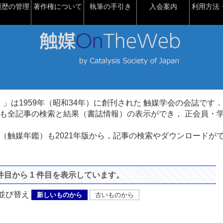
履歴の管理
著作権について
執筆の手引き
入会案内
利用方法・
talysis）」は1959年（昭和34年）に創刊された 触媒学会の会誌です．
も全記事の検索と結果（書誌情報）の表示ができ， 正会員・
（触媒年鑑）も2021年版から，記事の検索やダウンロードが
 件目から 1 件目を表示しています。
び替え
新しいものから
古いものから