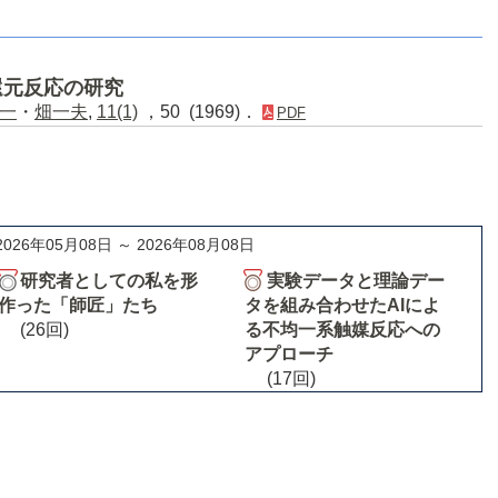
還元反応の研究
一
・
畑一夫
,
11(1)
，50 (1969)．
PDF
2026年05月08日 ～ 2026年08月08日
研究者としての私を形
実験データと理論デー
作った「師匠」たち
タを組み合わせたAIによ
(26回)
る不均一系触媒反応への
アプローチ
(17回)