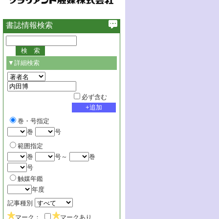
書誌情報検索
▼詳細検索
必ず含む
巻・号指定
巻
号
範囲指定
巻
号～
巻
号
触媒年鑑
年度
記事種別
マーク：
マークあり