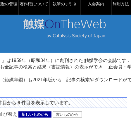
履歴の管理
著作権について
執筆の手引き
入会案内
利用方法・
talysis）」は1959年（昭和34年）に創刊された 触媒学会の会誌です．
も全記事の検索と結果（書誌情報）の表示ができ， 正会員・
（触媒年鑑）も2021年版から，記事の検索やダウンロードが
 件目から 6 件目を表示しています。
び替え
新しいものから
古いものから