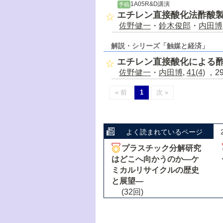
1A05R&D講演
予稿
エチレン直接酸化法酢酸
佐野健一
・
鈴木俊郎
・
内田博
解説・シリーズ「触媒と経済」
エチレン直接酸化による
佐野健一
・
内田博
,
41(4)
，29
« 前
1
次 »
よく読まれているページ
プラスチック分解研究
はどこへ向かうのか―ケ
ミカルリサイクルの歴史
と展望―
(32回)