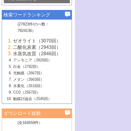
若き触媒の研究者たち～（1）
3号 水処理のための触媒化学
5号 情報学的手法を用いた触媒開発
6号 ヘテロ接合界面
関わる触媒開発動向
B号 第133回触媒討論会（2023年）
6号 窒素とリンの循環のための触媒・機
3号 ナノ粒子・クラスター触媒の最前線
2号 機能性材料の局所構造解析のための
5号 若手による情報発信企画～とびたて
▼58巻（2016年）
4号 光触媒を用いた水分解の最新の研究
6号 カーボンニュートラルに向けた電解
B号 第135回触媒討論会（2025年）
3号 精密高分子合成に関する最近の研究
能性材料
最先端技術
検索ワードランキング
4号 60周年記念企画
若き触媒の研究者たち～（2）
動向
技術
1号 ユニークな構造の高分子を生み出す触
▼57巻（2015年）
動向
B号 第131回触媒討論会（2023年）
3号 無機分離膜材料の開発と触媒反応プ
5号 進化するゼオライト合成技術
6号 石油のノーブル・ユースを志向した
媒技術
(27823件/のべ数：
5号 次世代の触媒プロセスを支えるマイ
B号 第127回触媒討論会（2021年・オン
1号 水素キャリアにかかわる触媒技術の新
4号 バイオマス化成品製造のための触媒
▼56巻（2014年）
ロセスへの適用
触媒技術
7824136）
クロ波
6号 非貴金属系触媒における電気化学的
ライン開催(Zoom)のみ）
2号 リグニンからの化成品製造に向けた触
展開
技術
1号 特殊環境場を利用した材料合成
▼55巻（2013年）
4号 触媒研究における計算科学の利用
酸素還元反応
B号 第129回触媒討論会（2022年・京都
媒技術
6号 メタン転換技術の最新動向
ゼオライト（3070回）
2号 石油精製用触媒の最近の進展
5号 固体触媒による含窒素有機化合物変
2号 光触媒反応機構に関する最新の研究動
1号 高耐久性燃料電池システム用触媒にお
大学：オンライン・対面開催）
▼54巻（2012年）
5号 水素のふるまいを解き明かす最先端
B号 第121回触媒討論会（2018年・東京
3号 触媒研究の最先端～とびたて若き研究
二酸化炭素（2943回）
B号 第125回触媒討論会（2020年・工学
換の最前線
3号 固体酸化物形燃料電池（SOFC）におけ
向
ける新展開
研究
大学）
1号 規則性多孔体の利用技術における最近
▼53巻（2011年）
者たち～（1）
水蒸気改質（2846回）
院大学）
るアノード触媒上での燃料直接改質技術
6号 貴金属使用量低減に向けた自動車排
3号 固体高分子形燃料電池カソード触媒の
2号 リビングラジカル重合の最近の動向
6号 低級アルカンの有効利用のための触
の進歩
アンモニア（2820回）
4号 触媒研究の最先端～とびたて若き研究
1号 金属学から見る合金触媒の新展開
▼52巻（2010年）
ガス浄化触媒の開発
4号 コアシェル構造の制御による触媒機能
開発動向
媒技術
白金（2782回）
3号 天然ガスの化学工業的展開に関する触
2号 第109回触媒討論会
者たち～（2）
2号 第107回触媒討論会
の向上
1号 触媒の劣化対策と長寿命触媒開発
B号 第123回触媒討論会（2019年・大阪
▼51巻（2009年）
4号 人工光合成に向けた近年のアプローチ
光触媒（2667回）
媒技術
B号 第119回触媒討論会（2017年・首都
3号 貴金属低減技術の最新動向
5号 触媒研究の最先端～とびたて若き研究
市立大学）
3号 触媒のその場観察法の進歩（１）
5号 工業触媒およびその周辺技術の最近の
2号 第105回触媒討論会
1号 炭素材料－熱い注目を集める材料－
▼50巻（2008年）
メタン（2663回）
大学東京）
5号 未利用熱エネルギーの有効活用に貢献
4号 貴金属触媒の精密構造制御とその活用
者たち～（3）
4号 貴金属代替技術の最新動向
進歩
水素化（2616回）
4号 触媒のその場観察法の進歩（２）
3号 ナノ構造が拓く新機能
する触媒技術
2号 第103回触媒討論会
1号 触媒化学と学会のこの10年，半世紀，
▼49巻（2007年）
5号 バイオマス化成品製造のための固体触
6号 イオニクス材料と燃料電池・電解合成
5号 光触媒による物質変換反応の新展開
CO2（2567回）
6号 ナノシート
5号 不活性結合の触媒的活性化による有機
そして未来
4号 活性サイトおよびその環境の精密な設
6号 ポリオキソメタレート
3号 環境浄化用光触媒の現状と課題
媒の開発
1号 含フッ素化合物の合成と触媒
▼48巻（2006年）
の最新の研究動向
触媒討論会（2545回）
6号 グラフェン
合成
B号 第115回触媒討論会（2015年・成蹊大
計による触媒の高機能化
2号 第101回触媒討論会
B号 第113回触媒討論会（2014年・ロワジ
4号 水素社会の実現に向けた水素製造・貯
6号 ナノ空間─吸着状態解析から新機能開拓
2号 第99回触媒討論会
B号 第117回触媒討論会（2016年・大阪府
1号 固体酸触媒の最近の進歩
▼47巻（2005年）
学）
7号 水素を利用する化成品合成の新潮流
6号 新しい固体酸触媒技術
5号 触媒を有効に使うための技術
ールホテル豊橋）
蔵技術の進歩
まで─
3号 メソポーラス物質の新展開
立大学）
3号 実用的ファインケミカル合成プロセス
ダウンロード総数
2号 第97回触媒討論会
1号 最近の触媒担体とその効果
▼46巻（2004年）
7号 ゼオライト合成における最近の進歩
6号 第106回触媒討論会
5号 CO
が関わる触媒・材料
B号 第111回触媒討論会（2013年・関西大
4号 錯体を利用したユニークな表面構造の
を実現する触媒
2
3号 リビング重合触媒の最近の展開
2号 第95回触媒討論会
(全164559件）
1号 部分酸化反応触媒の最前線
▼45巻（2003年）
学）
構築と機能
7号 有機分子触媒による精密有機合成
4号 バイオマス活用のための技術開発
6号 第104回触媒討論会
4号 今後の液体燃料を支える触媒技術
3号 化成品を合成するゼオライト触媒
2号 第93回触媒討論会