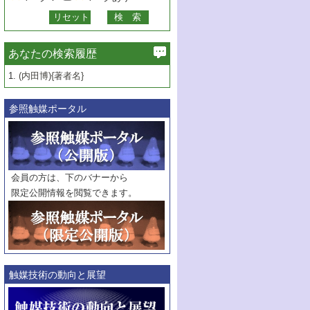
あなたの検索履歴
1.
(内田博){著者名}
参照触媒ポータル
会員の方は、下のバナーから
限定公開情報を閲覧できます。
触媒技術の動向と展望