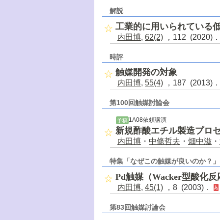
解説
工業的に用いられている
内田博
,
62(2)
，112 (2020)
時評
触媒開発の対象
内田博
,
55(4)
，187 (2013)
第100回触媒討論会
1A08依頼講演
予稿
新規酢酸エチル製造プロ
内田博
・
中條哲夫
・
畑中滋
・
特集「なぜこの触媒が良いのか？」
Pd触媒（Wacker型酸化
内田博
,
45(1)
，8 (2003)．
第83回触媒討論会