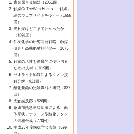
1号 なぜこの触媒が良いのか？
▼44巻（2002年）
貴金属合金触媒（2051回）
5号 若手会員による触媒研究の未来展望1：
8号 高機能化ポリオレフィンに向けた重合
5号 こんな物質，あんな物質―新たな触媒
7号 持続可能社会実現のための触媒および
5号 水素製造・貯蔵のための触媒技術の新
4号 水分解用光触媒材料
3号 特殊エネルギー場の触媒反応
触媒OnTheWeb Hacks─「触媒」
企業編
2号 第91回触媒討論会
触媒の最近の進展
1号 高次制御された触媒の化学
▼43巻（2001年）
の可能性―
触媒関連技術
しい展開
誌のウェブサイトを使う─（1659
5号 時間分解分光の進歩と応用
4号 生体内における金属の触媒作用
6号 第102回触媒討論会
3号 最近の自動車排ガス処理技術
2号 第89回触媒討論会
1号 グリーンケミストリーと触媒
▼42巻（2000年）
6号 第100回触媒討論会
8号 未来を拓く金属錯体
回）
6号 第98回触媒討論会
6号 第96回触媒討論会
5号 ファインケミカルズの展開に寄与する
7号 触媒・化学反応における計算化学の進
4号 触媒研究の現状と将来─第90回触媒討論
3号 触媒を利用した電気化学の新展開
2号 第87回触媒討論会特集号
1号 触媒反応工学の明日を拓く
▼41巻（1999年）
7号 『結晶の化学』を活かした触媒研究
光触媒はどこまでわかったか
7号 基礎化学品製造の触媒技術
触媒
歩
会Aから
7号 未来型金属錯体触媒開発への展望
4号 ナノ材料の調製と機能化
（1091回）
3号 生体触媒とバイオプロセス
2号 第85回触媒討論会
8号 イオン液体の応用
1号 孔、穴、あな?-特異な空間とその利用-
▼40巻（1998年）
8号 多機能型リアクター
6号 第94回触媒討論会
8号 若手研究者による触媒研究の未来展望
5号 基礎化学品製造の触媒技術
8号 超臨界流体を用いた化学プロセスの新
住友化学の研究開発戦略―触媒
5号 こんな触媒が欲しい
4号 水素製造・利用の触媒化学
3号 反応ダイナミクス
2号 第83回触媒討論会
1号 創立40周年記念・触媒化学この10年の
▼39巻（1997年）
2：大学・研究所編
展開
研究と高機能材料開発―（1075
7号 サブナノレベルでみた新しい表面現象
6号 第92回触媒討論会
6号 第90回触媒討論会
5号 触媒研究における新しい切り口：コン
進展と21世紀への提言/創立40周年記念・触
4号 超臨界流体の触媒反応への応用
3号 均一系触媒反応最前線
1号 均一系と不均一系触媒反応-その特徴と
回）
▼38巻（1996年）
8号 オレフィン重合触媒の新たな展
7号 基礎化学品製造の触媒技術
ビナトリアルケミストリー
媒学会この10年の歩みとこれから/創立40周
7号 触媒研究と学術雑誌/情報
5号 触媒のおもしろさをどのように伝える
接点
触媒の活性を徹底的に使い切る
4号 実用炭素材料の新展開
1号 触媒の構造と触媒作用/C1化学を中心と
▼37巻（1995年）
年記念・記録は語る
8号 資源の循環と触媒技術
6号 第88回触媒討論会特集号
か
ための技術（1019回）
8号 若い世代からみた触媒化学の現状と未
2号 第79回触媒討論会
5号 研究の方法論を考える
する21世紀への触媒
1号 ファインケミカルズと固体触媒
▼36巻（1994年）
2号 第81回触媒討論会
ゼオライト触媒によるクメン接
来
7号 企業における触媒研究のブレークスル
6号 第86回触媒討論会
3号 最新NO除去触媒の実用化研究
6号 第84回触媒討論会
2号 第77回触媒討論会
2号 第75回触媒討論会
触分解（921回）
1号 電気化学と触媒
▼35巻（1993年）
ー
3号 計算機触媒化学へのさそい
7号 水素化精製触媒の新しい展開
4号 新しい反応場を目指した触媒調製
7号 機能性金属材料と触媒
3号 オリンピックメダル:金・銀・銅はどん
酸化亜鉛の光触媒能の研究（837
3号 希土類を利用した触媒
2号 第73回触媒討論会
8号 この材料を触媒として使ってみません
4号 触媒劣化の制御と予測
1号 工業触媒開発マニュアル―探索から工
▼34巻（1992年）
8号 新しい反応性と機能性を目指した金属
な触媒作用を示すか
回）
5号 反応・分離技術の新しい展開
8号 触媒研究へのNMRの応用と展望
か？
業化まで
4号 触媒とリサイクル
3号 C4化学の展開
5号 最新の実用プロセスと触媒
クラスタ-化学
1号 インパクトを与えたこの研究
▼33巻（1991年）
光触媒反応（826回）
4号 触媒作用における機能の複合化
6号 第80回触媒討論会
2号 第71回触媒討論会
5号 エネルギー変換触媒
4号 《通常号》
6号 第82回触媒討論会
急速加熱急速冷却法による十面
2号 第69回触媒討論会
1号 触媒プロセス開発マニュアル―探索か
▼32巻（1990年）
5号 未来を拓け！若手研究者
7号 無機―有機ハイブリッド材料の新展開
3号 研究開発のうらおもて―着想と展開
体形状アナタース型酸化チタン
6号 第76回触媒討論会
5号 《通常号》
ら工業化まで，知っておきたいこと PartII
7号 ナノ構造体の化学
3号 ケミカルズ合成触媒―新しい展開と応
1号 21世紀に向けて触媒研究の飛躍をめざ
▼31巻（1989年）
6号 第78回触媒討論会
8号 AFMでみる世界
の気相合成（770回）
4号 触媒劣化と寿命の予測
7号 表面吸着相の新しい展開
用
6号 第74回触媒討論会
2号 第67回触媒討論会
8号 あの反応は今
す―触媒化学の裾野を広げよう
1号 情報科学と反応設計・材料設計
▼30巻（1988年）
7号 ダイナミックな領域への触媒研究の展
平成25年度触媒学会表彰（699
5号 環境に優しい触媒
8号 マイクロポーラス・クリスタル触媒の
4号 触媒調製の科学と技術の最前線
7号 半導体光触媒の基礎と広がり
3号 光触媒
2号 第65回触媒討論会
開/C1化学を中心とする21世紀への触媒
回）