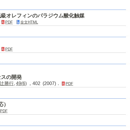
低級オレフィンのパラジウム酸化触媒
．
PDF
全文HTML
．
PDF
セスの開発
辻勝行
,
49(6)
，402 (2007)．
PDF
反応）
PDF