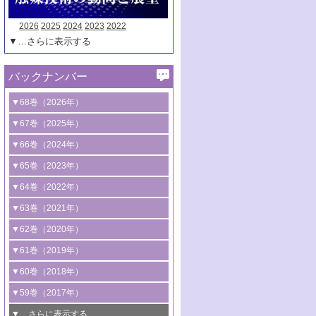
2026
2025
2024
2023
2022
▼…さらに表示する
バックナンバー
▼68巻（2026年）
1号 過酸化水素合成に関する研究動向
▼67巻（2025年）
2号 コンピューター技術により加速する
1号 CO
水素化によるグリーン燃料/グリ
▼66巻（2024年）
2
触媒開発
ーンケミカル製造
1号 低次元ナノ構造を有する触媒材料
▼65巻（2023年）
3号 有機分子変換やCO
資源化のための
2
2号 水素製造のための水分解技術に関す
2号 規制反応場を活用した固体触媒研究
1号 炭素が関わる触媒機能
▼64巻（2022年）
光触媒に関する最近の研究
る最近の研究
の新展開
2号 プラスチックケミカルリサイクルの
1号 合成ガス製造とCOを用いるケミカル
▼63巻（2021年）
B号 第137回触媒討論会（2026年）
3号 オレフィン系樹脂の精密合成に関す
3号 未踏分子変換を目指した酸化触媒プ
ための触媒技術
ズ合成の最新動向
1号 金触媒の新展開
▼62巻（2020年）
る最新技術
ロセスの最前線
3号 非酸化物系金属化合物を基盤とした
2号 化学品合成のための合金触媒開発
2号 ペロブスカイト
1号 触媒設計を拓く欠陥構造のキャラク
▼61巻（2019年）
4号 アルコール類の効率的変換を実現す
4号 シンクロトロン放射光および中性子
触媒材料の開発
3号 CO
の排出削減および有効活用のた
タリゼーション
2
3号 特殊反応場を利用した触媒的分子変
る非貴金属触媒の研究動向
線を利用した触媒解析技術の最先端
1号 物質移動制御に着目した触媒プロセ
▼60巻（2018年）
4号 格子酸素・格子酸素欠陥を利用した
めの触媒技術
換反応
2号 機能化学品製造に資するクリーンな
ス開発
5号 ゼオライトの合成と応用における研
5号 単原子触媒
触媒反応
1号 固体酸触媒の最新の研究動向
▼59巻（2017年）
触媒的酸化反応
4号 若手による情報発信企画～とびたて
4号 多孔質材料を用いた触媒の新展開
究動向
2号 CO
フリー水素サプライチェーンに
2
6号 参照触媒委員会からのお知らせ
5号 生体触媒によるエネルギー変換反応
2号 二酸化炭素からの有用化学品合成
1号 いたるところに，触媒
▼…さらに表示する