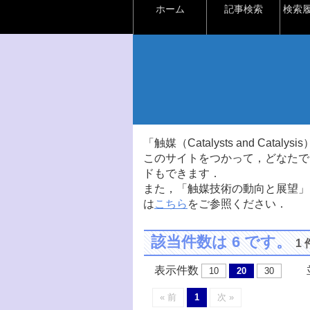
ホーム
記事検索
検索
「触媒（Catalysts and Ca
このサイトをつかって，どなたで
ドもできます．
また，「触媒技術の動向と展望」
は
こちら
をご参照ください．
該当件数は 6 です。
1
表示件数
並
10
20
30
« 前
1
次 »