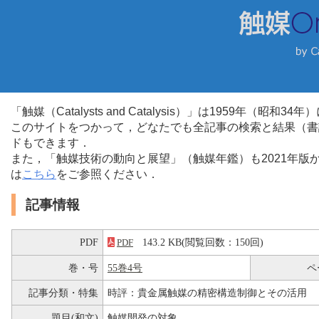
「触媒（Catalysts and Catalysis）」は1959年（昭
このサイトをつかって，どなたでも全記事の検索と結果（書
ドもできます．
また，「触媒技術の動向と展望」（触媒年鑑）も2021年
は
こちら
をご参照ください．
記事情報
PDF
143.2 KB(閲覧回数：150回)
PDF
巻・号
55巻4号
ペ
記事分類・特集
時評：貴金属触媒の精密構造制御とその活用
題目(和文)
触媒開発の対象