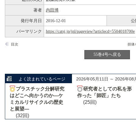
著者
内田博
発行年月日
2016-12-01
公
パーマリンク
https://catsj.jp/jnl/pageview?articlecd=5504018700e
目次
55巻4号へ戻る
よく読まれているページ
2026年05月11日 ～ 2026年08
プラスチック分解研究
研究者としての私を形
はどこへ向かうのか―ケ
作った「師匠」たち
ミカルリサイクルの歴史
(25回)
と展望―
(32回)