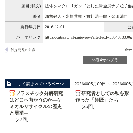
題目(和文)
担体をマクロリガンドとした貴金属ナノ粒子触
著者
満留敬人
・
水垣共雄
・
實川浩一郎
・
金田清臣
発行年月日
2016-12-01
公
パーマリンク
https://catsj.jp/jnl/pageview?articlecd=5504018800g
触媒開発の対象
55巻4号へ戻る
よく読まれているページ
2026年05月09日 ～ 2026年08
プラスチック分解研究
研究者としての私を形
はどこへ向かうのか―ケ
作った「師匠」たち
ミカルリサイクルの歴史
(25回)
と展望―
(32回)