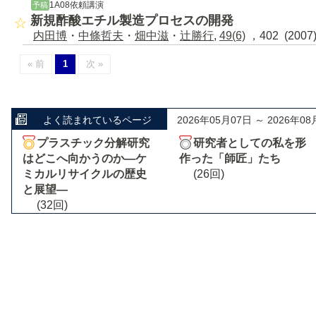
1A08依頼講演
予稿
新規酢酸エチル製造プロセスの開発
内田博
・
中條哲夫
・
畑中滋
・
辻勝行
,
49(6)
，402 (200
« 前
1
次 »
よく読まれているページ
2026年05月07日 ～ 2026年08
プラスチック分解研究
研究者としての私を形
はどこへ向かうのか―ケ
作った「師匠」たち
ミカルリサイクルの歴史
(26回)
と展望―
(32回)