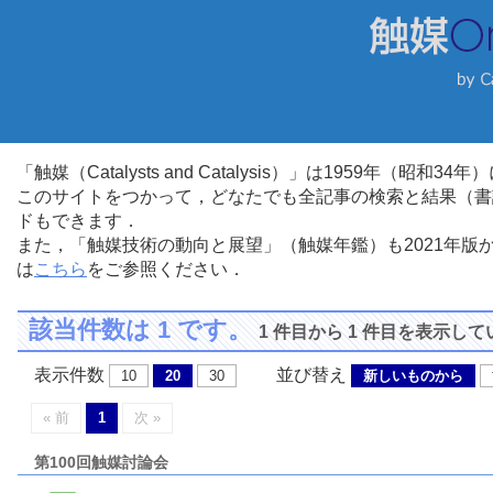
「触媒（Catalysts and Catalysis）」は1959年（昭
このサイトをつかって，どなたでも全記事の検索と結果（書
ドもできます．
また，「触媒技術の動向と展望」（触媒年鑑）も2021年
は
こちら
をご参照ください．
該当件数は 1 です。
1 件目から 1 件目を表示し
表示件数
並び替え
10
20
30
新しいものから
« 前
1
次 »
第100回触媒討論会