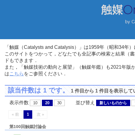
「触媒（Catalysts and Catalysis）」は1959年（昭
このサイトをつかって，どなたでも全記事の検索と結果（書
ドもできます．
また，「触媒技術の動向と展望」（触媒年鑑）も2021年
は
こちら
をご参照ください．
該当件数は 1 です。
1 件目から 1 件目を表示し
表示件数
並び替え
10
20
30
新しいものから
« 前
1
次 »
第100回触媒討論会