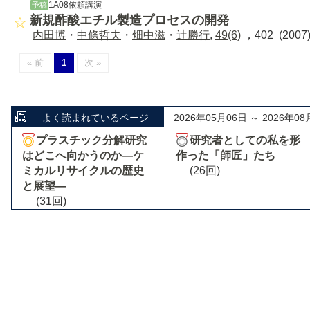
1A08依頼講演
予稿
新規酢酸エチル製造プロセスの開発
内田博
・
中條哲夫
・
畑中滋
・
辻勝行
,
49(6)
，402 (200
« 前
1
次 »
よく読まれているページ
2026年05月06日 ～ 2026年08
プラスチック分解研究
研究者としての私を形
はどこへ向かうのか―ケ
作った「師匠」たち
ミカルリサイクルの歴史
(26回)
と展望―
(31回)