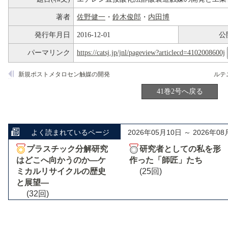
著者
佐野健一
・
鈴木俊郎
・
内田博
発行年月日
2016-12-01
公
パーマリンク
https://catsj.jp/jnl/pageview?articlecd=4102008600j
新規ポストメタロセン触媒の開発
41巻2号へ戻る
よく読まれているページ
2026年05月10日 ～ 2026年08
プラスチック分解研究
研究者としての私を形
はどこへ向かうのか―ケ
作った「師匠」たち
ミカルリサイクルの歴史
(25回)
と展望―
(32回)