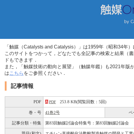
「触媒（Catalysts and Catalysis）」は1959年（昭
このサイトをつかって，どなたでも全記事の検索と結果（書
ドもできます．
また，「触媒技術の動向と展望」（触媒年鑑）も2021年
は
こちら
をご参照ください．
記事情報
PDF
253.8 KB(閲覧回数：5回)
PDF
巻・号
41巻2号
ペ
記事分類・特集
第83回触媒討論会特集号：第83回触媒討論会
題目(和文)
エチレン直接酸化法酢酸製造触媒の開発と工業