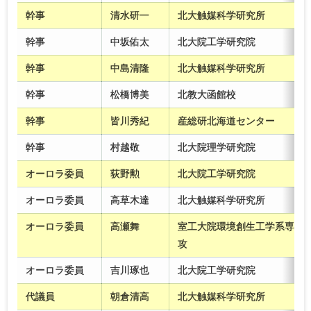
幹事
清水研一
北大触媒科学研究所
幹事
中坂佑太
北大院工学研究院
幹事
中島清隆
北大触媒科学研究所
幹事
松橋博美
北教大函館校
幹事
皆川秀紀
産総研北海道センター
幹事
村越敬
北大院理学研究院
オーロラ委員
荻野勲
北大院工学研究院
オーロラ委員
高草木達
北大触媒科学研究所
オーロラ委員
高瀬舞
室工大院環境創生工学系専
攻
オーロラ委員
吉川琢也
北大院工学研究院
代議員
朝倉清高
北大触媒科学研究所