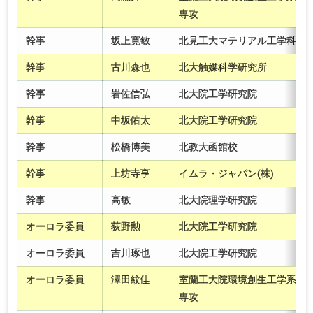
専攻
幹事
坂上寛敏
北見工大マテリアル工学科
幹事
古川森也
北大触媒科学研究所
幹事
岩佐信弘
北大院工学研究院
幹事
中坂佑太
北大院工学研究院
幹事
松橋博美
北教大函館校
幹事
上坊寺亨
イムラ・ジャパン(株)
幹事
高敏
北大院理学研究院
オーロラ委員
荻野勲
北大院工学研究院
オーロラ委員
吉川琢也
北大院工学研究院
オーロラ委員
澤田紋佳
室蘭工大院環境創生工学系
専攻