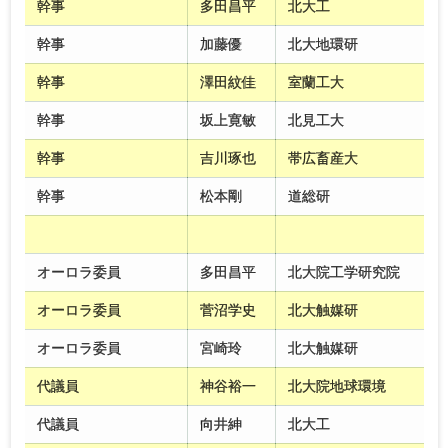
幹事
多田昌平
北大工
幹事
加藤優
北大地環研
幹事
澤田紋佳
室蘭工大
幹事
坂上寛敏
北見工大
幹事
吉川琢也
帯広畜産大
幹事
松本剛
道総研
オーロラ委員
多田昌平
北大院工学研究院
オーロラ委員
菅沼学史
北大触媒研
オーロラ委員
宮崎玲
北大触媒研
代議員
神谷裕一
北大院地球環境
代議員
向井紳
北大工