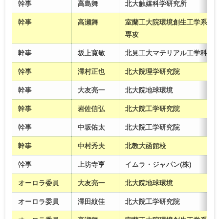
幹事
高島舞
北大触媒科学研究所
幹事
高瀬舞
室蘭工大院環境創生工学系
専攻
幹事
坂上寛敏
北見工大マテリアル工学科
幹事
澤村正也
北大院理学研究院
幹事
大友亮一
北大院地球環境
幹事
岩佐信弘
北大院工学研究院
幹事
中坂佑太
北大院工学研究院
幹事
中村秀夫
北教大函館校
幹事
上坊寺亨
イムラ・ジャパン(株)
オーロラ委員
大友亮一
北大院地球環境
オーロラ委員
澤田紋佳
北大院工学研究院