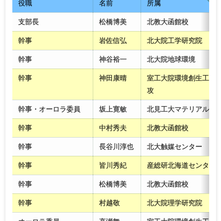
2013年度
2012年度
2011年度
2010年度
役職
名前
所属
支部長
松橋博美
北教大函館校
幹事
岩佐信弘
北大院工学研究院
幹事
神谷裕一
北大院地球環境
幹事
神田康晴
室工大院環境創生工学
攻
幹事・オーロラ委員
坂上寛敏
北見工大マテリアル工
幹事
中村秀夫
北教大函館校
幹事
長谷川淳也
北大触媒センター
幹事
皆川秀紀
産総研北海道センター
幹事
松橋博美
北教大函館校
幹事
村越敬
北大院理学研究院