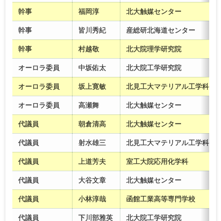
幹事
福岡淳
北大触媒センター
幹事
皆川秀紀
産総研北海道センター
幹事
村越敬
北大院理学研究院
オーロラ委員
中坂佑太
北大院工学研究院
オーロラ委員
坂上寛敏
北見工大マテリアル工学科
オーロラ委員
高瀬舞
北大触媒センター
代議員
朝倉清高
北大触媒センター
代議員
射水雄三
北見工大マテリアル工学科
代議員
上道芳夫
室工大院応用化学科
代議員
大谷文章
北大触媒センター
代議員
小林淳哉
函館工業高等専門学校
代議員
下川部雅英
北大院工学研究院