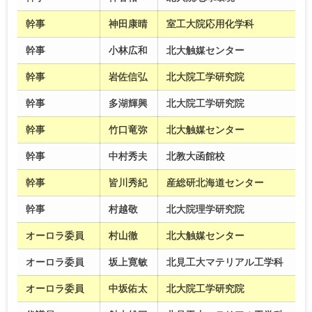
幹事
神田康晴
室工大院応用化学科
幹事
小林広和
北大触媒センター
幹事
岩佐信弘
北大院工学研究院
幹事
多湖輝興
北大院工学研究院
幹事
竹口竜弥
北大触媒センター
幹事
中村秀夫
北教大函館校
幹事
皆川秀紀
産総研北海道センター
幹事
村越敬
北大院理学研究院
オーロラ委員
村山徹
北大触媒センター
オーロラ委員
坂上寛敏
北見工大マテリアル工学科
オーロラ委員
中坂佑太
北大院工学研究院