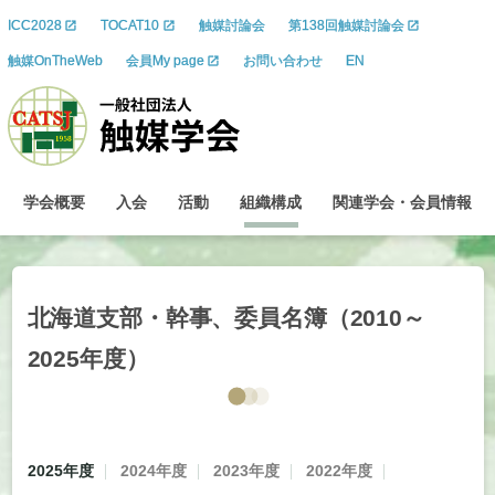
ICC2028
TOCAT10
触媒討論会
第138回触媒討論会
触媒OnTheWeb
会員My page
お問い合わせ
EN
学会概要
入会
活動
組織構成
関連学会
・
会員情報
北海道支部
・
幹事、
委員名簿
（2010～
2025
年度）
2025年度
2024年度
2023年度
2022年度