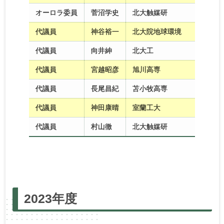
オーロラ委員
菅沼学史
北大触媒研
代議員
神谷裕一
北大院地球環境
代議員
向井紳
北大工
代議員
宮越昭彦
旭川高専
代議員
長尾昌紀
苫小牧高専
代議員
神田康晴
室蘭工大
代議員
村山徹
北大触媒研
2025年度
2024年度
2023年度
2022年度
2023年度
2021年度
2020年度
2019年度
2018年度
2017年度
2016年度
2015年度
2014年度