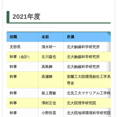
2025年度
2024年度
2023年度
2022年度
2021年度
2021年度
2020年度
2019年度
2018年度
2017年度
2016年度
2015年度
2014年度
2013年度
2012年度
2011年度
2010年度
役職
名前
所属
支部長
清水研一
北大触媒科学研究所
幹事（会計）
古川森也
北大触媒科学研究所
幹事
高島舞
北大触媒科学研究所
幹事
高瀬舞
室蘭工大院環境創生工学系
専攻
幹事
坂上寛敏
北見工大マテリアル工学科
幹事
澤村正也
北大院理学研究院
幹事
小野田晃
北大院地球環境科学研究院