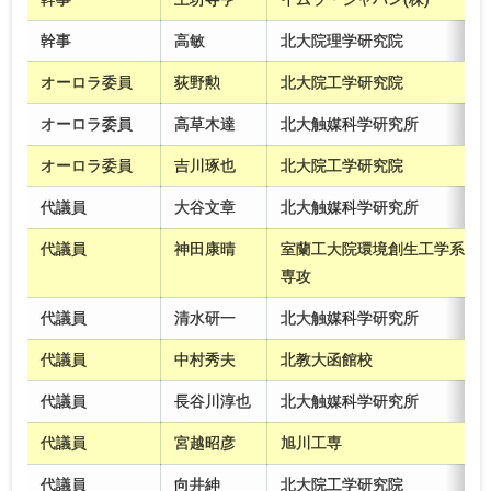
幹事
高敏
北大院理学研究院
オーロラ委員
荻野勲
北大院工学研究院
オーロラ委員
高草木達
北大触媒科学研究所
オーロラ委員
吉川琢也
北大院工学研究院
代議員
大谷文章
北大触媒科学研究所
代議員
神田康晴
室蘭工大院環境創生工学系
専攻
代議員
清水研一
北大触媒科学研究所
代議員
中村秀夫
北教大函館校
代議員
長谷川淳也
北大触媒科学研究所
代議員
宮越昭彦
旭川工専
代議員
向井紳
北大院工学研究院