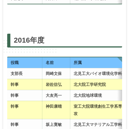
2025年度
2024年度
2023年度
2022年度
2016年度
2021年度
2020年度
2019年度
2018年度
2017年度
2016年度
2015年度
2014年度
2013年度
2012年度
2011年度
2010年度
役職
名前
所属
支部長
岡崎文保
北見工大バイオ環境化学科
幹事
岩佐信弘
北大院工学研究院
幹事
大友亮一
北大院地球環境
幹事
神田康晴
室工大院環境創生工学系専
攻
幹事
坂上寛敏
北見工大マテリアル工学科