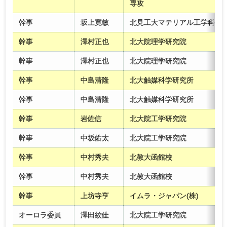
専攻
幹事
坂上寛敏
北見工大マテリアル工学科
幹事
澤村正也
北大院理学研究院
幹事
澤村正也
北大院理学研究院
幹事
中島清隆
北大触媒科学研究所
幹事
中島清隆
北大触媒科学研究所
幹事
岩佐信
北大院工学研究院
幹事
中坂佑太
北大院工学研究院
幹事
中村秀夫
北教大函館校
幹事
中村秀夫
北教大函館校
幹事
上坊寺亨
イムラ・ジャパン(株)
オーロラ委員
澤田紋佳
北大院工学研究院