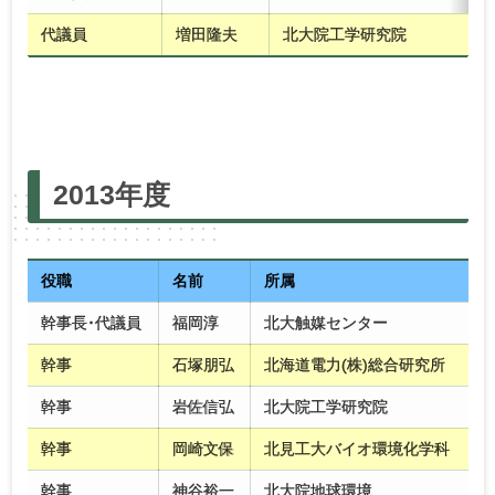
代議員
増田隆夫
北大院工学研究院
2025年度
2024年度
2023年度
2022年度
2013年度
2021年度
2020年度
2019年度
2018年度
2017年度
2016年度
2015年度
2014年度
2013年度
2012年度
2011年度
2010年度
役職
名前
所属
幹事長･代議員
福岡淳
北大触媒センター
幹事
石塚朋弘
北海道電力(株)総合研究所
幹事
岩佐信弘
北大院工学研究院
幹事
岡崎文保
北見工大バイオ環境化学科
幹事
神谷裕一
北大院地球環境