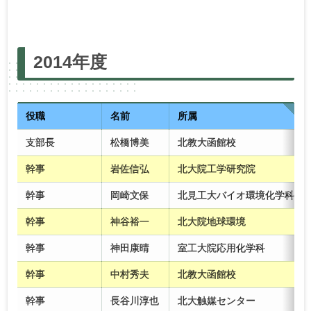
2025年度
2024年度
2023年度
2022年度
2014年度
2021年度
2020年度
2019年度
2018年度
2017年度
2016年度
2015年度
2014年度
2013年度
2012年度
2011年度
2010年度
役職
名前
所属
支部長
松橋博美
北教大函館校
幹事
岩佐信弘
北大院工学研究院
幹事
岡崎文保
北見工大バイオ環境化学科
幹事
神谷裕一
北大院地球環境
幹事
神田康晴
室工大院応用化学科
幹事
中村秀夫
北教大函館校
幹事
長谷川淳也
北大触媒センター