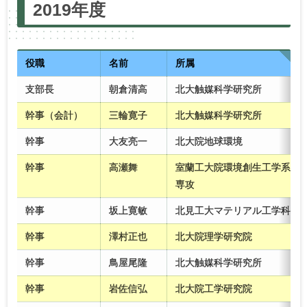
2019年度
2021年度
2020年度
2019年度
2018年度
2017年度
2016年度
2015年度
2014年度
2013年度
2012年度
2011年度
2010年度
役職
名前
所属
支部長
朝倉清高
北大触媒科学研究所
幹事（会計）
三輪寛子
北大触媒科学研究所
幹事
大友亮一
北大院地球環境
幹事
高瀬舞
室蘭工大院環境創生工学系
専攻
幹事
坂上寛敏
北見工大マテリアル工学科
幹事
澤村正也
北大院理学研究院
幹事
鳥屋尾隆
北大触媒科学研究所
幹事
岩佐信弘
北大院工学研究院