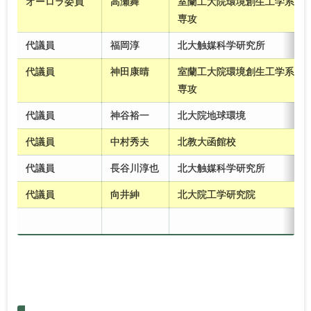
オーロラ委員
高瀬舞
室蘭工大院環境創生工学系
専攻
代議員
福岡淳
北大触媒科学研究所
代議員
神田康晴
室蘭工大院環境創生工学系
専攻
代議員
神谷裕一
北大院地球環境
代議員
中村秀夫
北教大函館校
代議員
長谷川淳也
北大触媒科学研究所
代議員
向井紳
北大院工学研究院
2025年度
2024年度
2023年度
2022年度