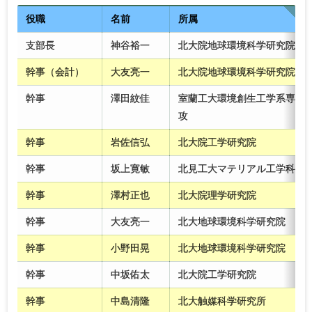
2013年度
2012年度
2011年度
2010年度
役職
名前
所属
支部長
神谷裕一
北大院地球環境科学研究院
幹事（会計）
大友亮一
北大院地球環境科学研究院
幹事
澤田紋佳
室蘭工大環境創生工学系専
攻
幹事
岩佐信弘
北大院工学研究院
幹事
坂上寛敏
北見工大マテリアル工学科
幹事
澤村正也
北大院理学研究院
幹事
大友亮一
北大地球環境科学研究院
幹事
小野田晃
北大地球環境科学研究院
幹事
中坂佑太
北大院工学研究院
幹事
中島清隆
北大触媒科学研究所