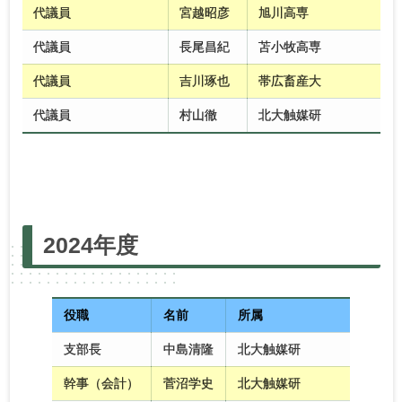
代議員
宮越昭彦
旭川高専
代議員
長尾昌紀
苫小牧高専
代議員
吉川琢也
帯広畜産大
代議員
村山徹
北大触媒研
2025年度
2024年度
2023年度
2022年度
2024年度
2021年度
2020年度
2019年度
2018年度
2017年度
2016年度
2015年度
2014年度
2013年度
2012年度
2011年度
2010年度
役職
名前
所属
支部長
中島清隆
北大触媒研
幹事（会計）
菅沼学史
北大触媒研