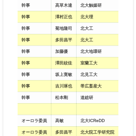
幹事
高草木達
北大触媒研
幹事
澤村正也
北大理
幹事
菊地隆司
北大工
幹事
多田昌平
北大工
幹事
加藤優
北大地環研
幹事
澤田紋佳
室蘭工大
幹事
坂上寛敏
北見工大
幹事
吉川琢也
帯広畜産大
幹事
松本剛
道総研
オーロラ委員
高敏
北大ICReDD
オーロラ委員
多田昌平
北大院工学研究院