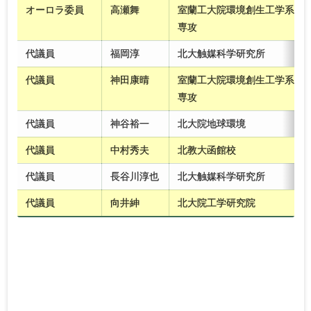
オーロラ委員
高瀬舞
室蘭工大院環境創生工学系
専攻
代議員
福岡淳
北大触媒科学研究所
代議員
神田康晴
室蘭工大院環境創生工学系
専攻
代議員
神谷裕一
北大院地球環境
代議員
中村秀夫
北教大函館校
代議員
長谷川淳也
北大触媒科学研究所
代議員
向井紳
北大院工学研究院