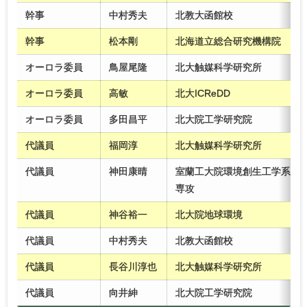
幹事
中村秀夫
北教大函館校
幹事
松本剛
北海道立総合研究機構院
オーロラ委員
鳥屋尾隆
北大触媒科学研究所
オーロラ委員
高敏
北大ICReDD
オーロラ委員
多田昌平
北大院工学研究院
代議員
福岡淳
北大触媒科学研究所
代議員
神田康晴
室蘭工大院環境創生工学系
専攻
代議員
神谷裕一
北大院地球環境
代議員
中村秀夫
北教大函館校
代議員
長谷川淳也
北大触媒科学研究所
代議員
向井紳
北大院工学研究院