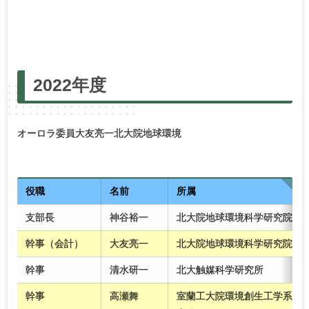
2025年度
2024年度
2023年度
2022年度
2022年度
2021年度
2020年度
2019年度
2018年度
2017年度
2016年度
2015年度
2014年度
オーロラ委員大友亮一北大院地球環境
2013年度
2012年度
2011年度
2010年度
役職
名前
所属
支部長
神谷裕一
北大院地球環境科学研究院
幹事（会計）
大友亮一
北大院地球環境科学研究院
幹事
清水研一
北大触媒科学研究所
幹事
高瀬舞
室蘭工大院環境創生工学系