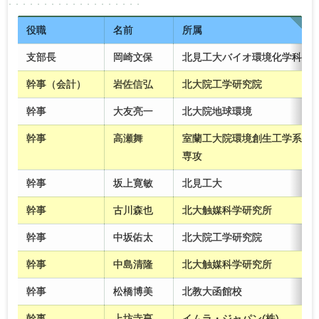
2017年度
2016年度
2015年度
2014年度
2013年度
2012年度
2011年度
2010年度
役職
名前
所属
支部長
岡崎文保
北見工大バイオ環境化学科
幹事（会計）
岩佐信弘
北大院工学研究院
幹事
大友亮一
北大院地球環境
幹事
高瀬舞
室蘭工大院環境創生工学系
専攻
幹事
坂上寛敏
北見工大
幹事
古川森也
北大触媒科学研究所
幹事
中坂佑太
北大院工学研究院
幹事
中島清隆
北大触媒科学研究所
幹事
松橋博美
北教大函館校
幹事
上坊寺亨
イムラ・ジャパン(株)