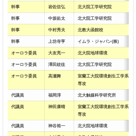
幹事
岩佐信弘
北大院工学研究院
幹事
中坂佑太
北大院工学研究院
幹事
中村秀夫
北教大函館校
幹事
上坊寺亨
イムラ・ジャパン(株)
オーロラ委員
大友亮一
北大院地球環境
オーロラ委員
澤田紋佳
北大院工学研究院
オーロラ委員
高瀬舞
室蘭工大院環境創生工学系
専攻
代議員
福岡淳
北大触媒科学研究所
代議員
神田康晴
室蘭工大院環境創生工学系
専攻
代議員
神谷裕一
北大院地球環境