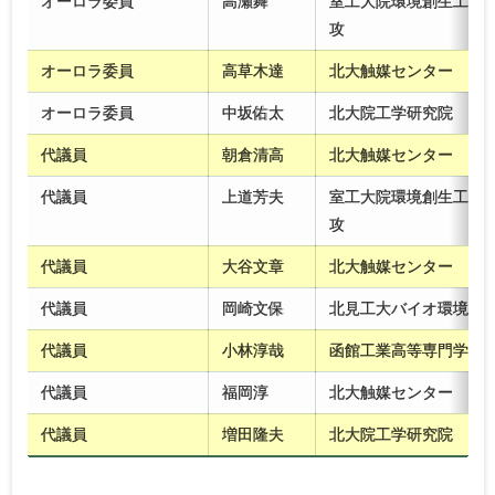
オーロラ委員
高瀬舞
室工大院環境創生工学
攻
オーロラ委員
高草木達
北大触媒センター
オーロラ委員
中坂佑太
北大院工学研究院
代議員
朝倉清高
北大触媒センター
代議員
上道芳夫
室工大院環境創生工学
攻
代議員
大谷文章
北大触媒センター
代議員
岡崎文保
北見工大バイオ環境化
代議員
小林淳哉
函館工業高等専門学校
代議員
福岡淳
北大触媒センター
代議員
増田隆夫
北大院工学研究院