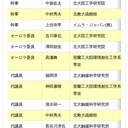
幹事
中坂佑太
北大院工学研究院
幹事
中村秀夫
北教大函館校
幹事
上坊寺亨
イムラ・ジャパン(株)
オーロラ委員
吉川琢也
北大院工学研究院
オーロラ委員
澤田紋佳
北大院工学研究院
オーロラ委員
高瀬舞
室蘭工大院環境創生工学系
専攻
代議員
福岡淳
北大触媒科学研究所
代議員
神田康晴
室蘭工大院環境創生工学系
専攻
代議員
清水研一
北大触媒科学研究所
代議員
中村秀夫
北教大函館校
代議員
長谷川淳也
北大触媒科学研究所