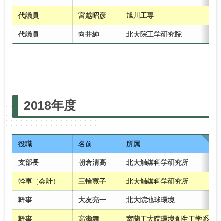
代議員
宮越昭彦
旭川工専
代議員
向井紳
北大院工学研究院
2025年度
2024年度
2023年度
2022年度
2018年度
2021年度
2020年度
2019年度
2018年度
2017年度
2016年度
2015年度
2014年度
2013年度
2012年度
2011年度
2010年度
役職
名前
所属
支部長
朝倉清高
北大触媒科学研究所
幹事（会計）
三輪寛子
北大触媒科学研究所
幹事
大友亮一
北大院地球環境
幹事
高瀬舞
室蘭工大院環境創生工学系