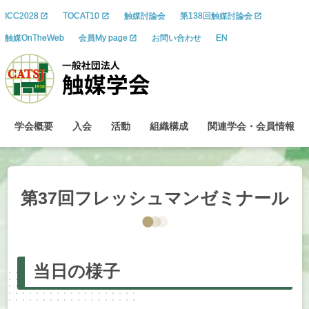
ICC2028
TOCAT10
触媒討論会
第138回触媒討論会
触媒OnTheWeb
会員My page
お問い合わせ
EN
学会概要
入会
活動
組織構成
関連学会
・
会員情報
第
37
回
フレッシュマンゼミナール
当日の
様子