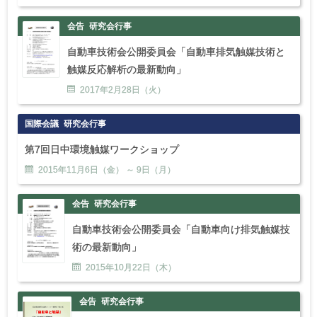
会告
研究会行事
自動車技術会公開委員会「自動車排気触媒技術と
触媒反応解析の最新動向」
2017年
2
月
28
日（火）
国際会議
研究会行事
第7回日中環境触媒ワークショップ
2015年
11
月
6
日（金） ～
9
日（月）
会告
研究会行事
自動車技術会公開委員会「自動車向け排気触媒技
術の最新動向」
2015年
10
月
22
日（木）
会告
研究会行事