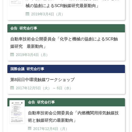
械の協創によるSCR触媒研究最新動向」
2019年
3
月
4
日（月）
会告
研究会行事
自動車技術会公開委員会「化学と機械の協創によるSCR触
媒研究 最新動向」
2019年
3
月
4
日（月）
国際会議
研究会行事
第8回日中環境触媒ワークショップ
2017年
12
月
5
日（火） ～
6
日（水）
会告
研究会行事
自動車技術会公開委員会「内燃機関用排気触媒技
術と触媒研究の最新動向」
2017年
12
月
4
日（月）