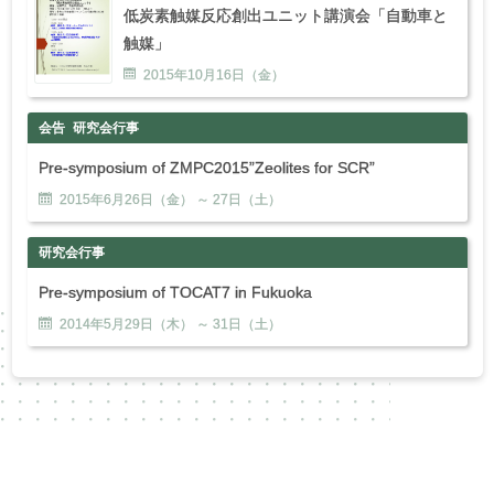
低炭素触媒反応創出ユニット講演会「自動車と
触媒」
2015年
10
月
16
日（金）
会告
研究会行事
Pre-symposium of ZMPC2015”Zeolites for SCR”
2015年
6
月
26
日（金） ～
27
日（土）
研究会行事
Pre-symposium of TOCAT7 in Fukuoka
2014年
5
月
29
日（木） ～
31
日（土）