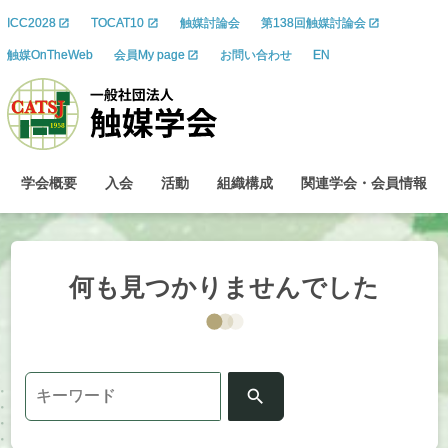
ICC2028
TOCAT10
触媒討論会
第138回触媒討論会
触媒OnTheWeb
会員My page
お問い合わせ
EN
学会概要
入会
活動
組織構成
関連学会
・
会員情報
何も
見つかりませんでした