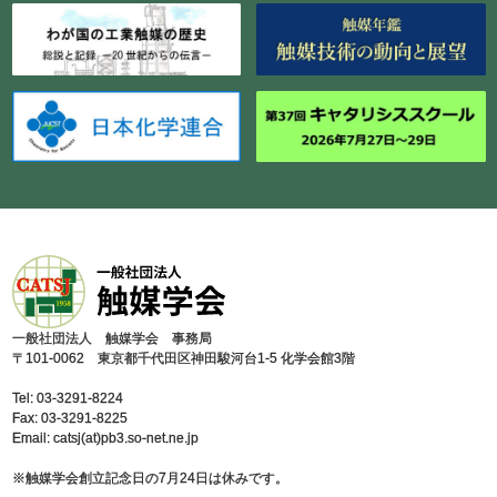
⼀般社団法⼈ 触媒学会 事務局
〒101-0062 東京都千代⽥区神⽥駿河台1-5 化学会館3階
Tel: 03-3291-8224
Fax: 03-3291-8225
Email: catsj(at)pb3.so-net.ne.jp
※触媒学会創⽴記念⽇の7⽉24⽇は休みです。