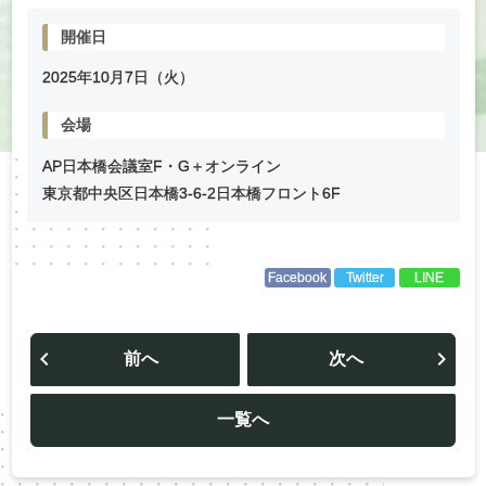
開催日
2025年
10
月
7
日（火）
会場
AP日本橋会議室F・G＋オンライン
東京都中央区日本橋3-6-2日本橋フロント6F
Facebook
Twitter
LINE
投
稿
前へ
次へ
ナ
ビ
ゲ
ー
一覧へ
シ
ョ
ン