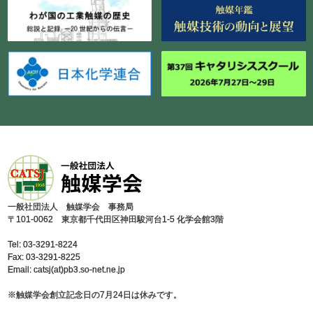
⼀般社団法⼈ 触媒学会 事務局
〒101-0062 東京都千代⽥区神⽥駿河台1-5 化学会館3階
Tel: 03-3291-8224
Fax: 03-3291-8225
Email: catsj(at)pb3.so-net.ne.jp
※触媒学会創⽴記念⽇の7⽉24⽇は休みです。