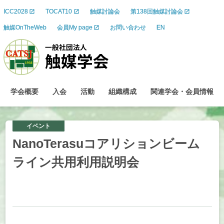
ICC2028
TOCAT10
触媒討論会
第138回触媒討論会
触媒OnTheWeb
会員My page
お問い合わせ
EN
学会概要
入会
活動
組織構成
関連学会
・
会員情報
イベント
NanoTerasu
コアリションビーム
ライン
共用利用説明会