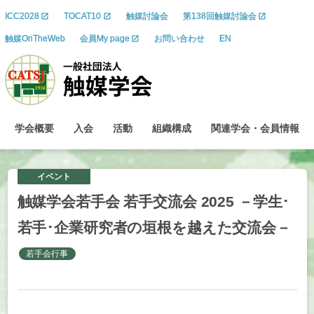
ICC2028
TOCAT10
触媒討論会
第138回触媒討論会
触媒OnTheWeb
会員My page
お問い合わせ
EN
学会概要
入会
活動
組織構成
関連学会
・
会員情報
イベント
触媒学会若手会
若手交流会
2025 －
学生
･
若手
･
企業研究者の
垣根を
越えた
交流会
－
若手会行事