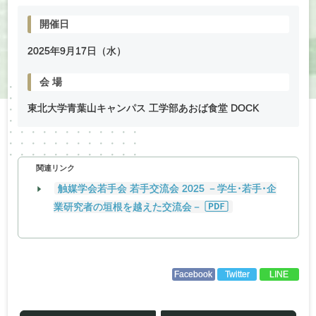
開催日
2025年
9
月
17
日（水）
会
場
東北大学青葉山キャンパス 工学部あおば食堂 DOCK
関連リンク
触媒学会若手会 若手交流会 2025 －学生･若手･企
業研究者の垣根を越えた交流会－
Facebook
Twitter
LINE
投