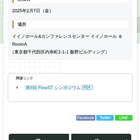
2025年
2
月
7
日（金）
場所
イイノホール&カンファレンスセンター イイノホール ＆
RoomA
（
東京都千代⽥区内幸町2-1-1 飯野ビルディング）
関連リンク
第9回 FlowST シンポジウム
Facebook
Twitter
LINE
投
稿