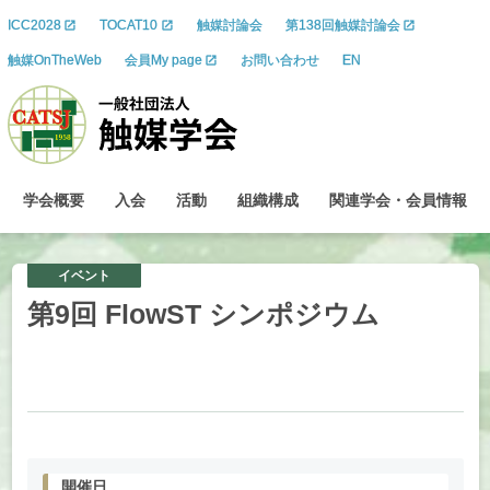
ICC2028
TOCAT10
触媒討論会
第138回触媒討論会
触媒OnTheWeb
会員My page
お問い合わせ
EN
学会概要
入会
活動
組織構成
関連学会
・
会員情報
イベント
第
9
回
FlowST
シンポジウム
開催日