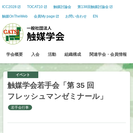
ICC2028
TOCAT10
触媒討論会
第138回触媒討論会
触媒OnTheWeb
会員My page
お問い合わせ
EN
学会概要
入会
活動
組織構成
関連学会
・
会員情報
イベント
触媒学会若手会
「第
35
回
フレッシュマンゼミナール」
若手会行事