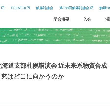
8
TOCAT10
触媒討論会
第138回触媒討論会
触媒On
学会概要
入会
活
北海道支部札幌講演会
近未来系物質合成
研究はどこに
向かうのか