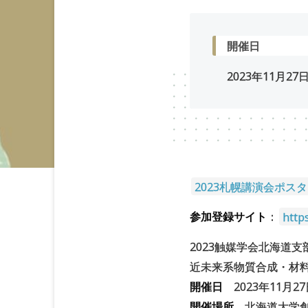
開催日
2023年
11
月
27
2023札幌講演会ポス
参加登録サイト
：
http
2023触媒学会北海道
近未来系物質合成・材
開催日
2023年11月2
開催場所
北海道大学創