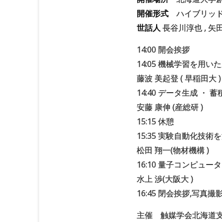
開催形式
ハイブリッ
世話人
長谷川淳也 , 矢
14:00 開会挨拶
14:05 機械学習を
藤波 美起登 ( 早稲田大 )
14:40 データ生成 
安藤 康伸 (産総研 )
15:15 休憩
15:35 実験自動化
松田 翔一(物材機構 )
16:10 量子コンピュ
水上 渉(大阪大 )
16:45 閉会挨拶,写真撮
主催 触媒学会北海道