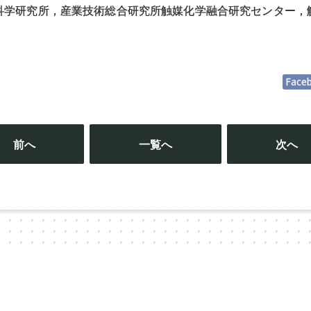
科学研究所，産業技術総合研究所触媒化学融合研究センター，
Face
投
稿
前へ
一覧へ
次へ
ナ
ビ
ゲ
ー
シ
ョ
ン