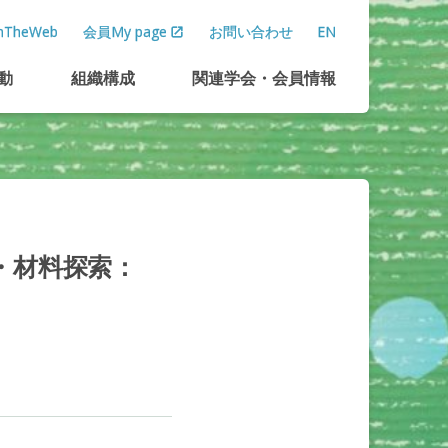
TheWeb
会員My page
お問い合わせ
EN
動
組織構成
関連学会
・
会員情報
・
材料探索：