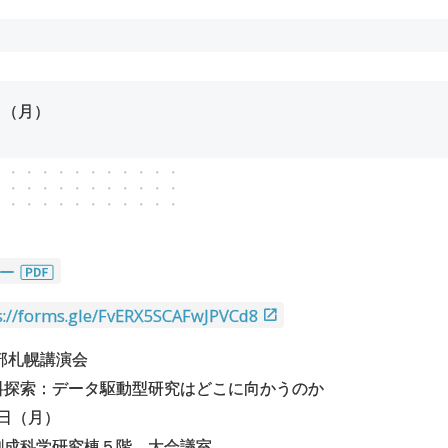
日（月）
ター
s://forms.gle/FvERX5SCAFwJPVCd8
支部札幌講演会
料探索：データ駆動型研究はどこに向かうのか
7日（月）
成科学研究棟５階 大会議室