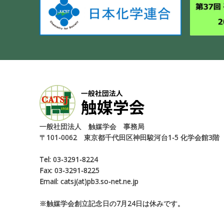
⼀般社団法⼈ 触媒学会 事務局
〒101-0062 東京都千代⽥区神⽥駿河台1-5 化学会館3階
Tel: 03-3291-8224
Fax: 03-3291-8225
Email: catsj(at)pb3.so-net.ne.jp
※触媒学会創⽴記念⽇の7⽉24⽇は休みです。