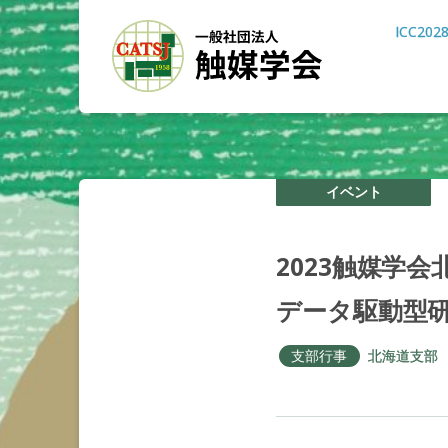
ICC202
イベント
2023
触媒学会
データ
駆動型
支部行事
北海道支部