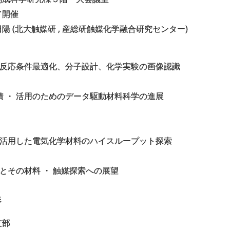
ド開催
田陽 (北大触媒研 , 産総研触媒化学融合研究センター)
用いた反応条件最適化、分子設計、化学実験の画像認識
・ 蓄積 ・ 活用のためのデータ駆動材料科学の進展
技術を活用した電気化学材料のハイスループット探索
ータとその材料 ・ 触媒探索への展望
影
支部