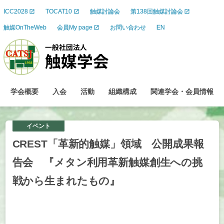
ICC2028
TOCAT10
触媒討論会
第138回触媒討論会
触媒OnTheWeb
会員My page
お問い合わせ
EN
学会概要
入会
活動
組織構成
関連学会
・
会員情報
イベント
CREST
「革新的触媒」
領域
公開成果報
告会
『メタン
利用革新触媒創生への
挑
戦から
生まれたもの』