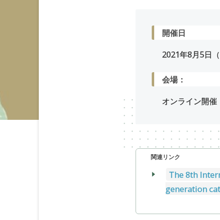
開催日
2021年
8
月
5
日
会場：
オンライン開催
関連リンク
The 8th Inter
generation cat