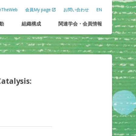
TheWeb
会員My page
お問い合わせ
EN
動
組織構成
関連学会
・
会員情報
atalysis: