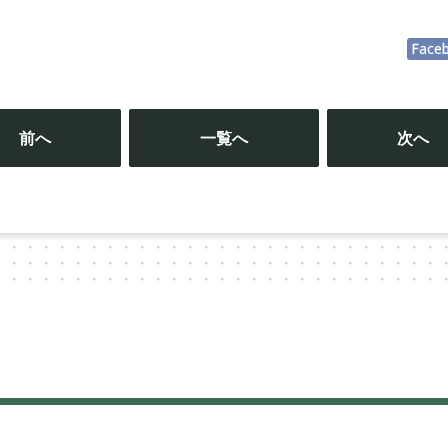
Face
投
稿
前へ
一覧へ
次へ
ナ
ビ
ゲ
ー
シ
ョ
ン