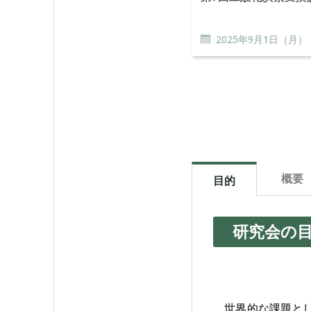
2025年
9
月
1
日（月）
概要
目的
研究会の
世界的な課題とし