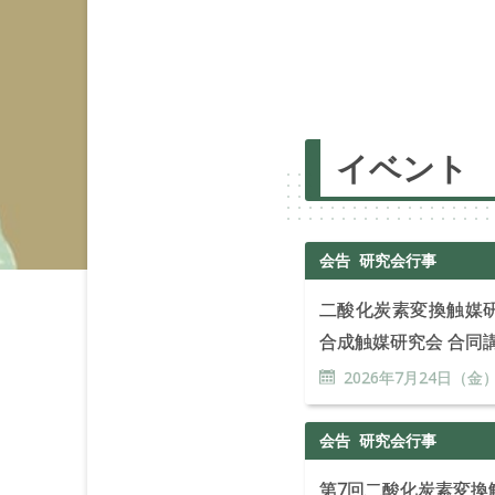
イベント
会告
研究会行事
二酸化炭素変換触媒
合成触媒研究会 合同
2026年
7
月
24
日（金
会告
研究会行事
第7回二酸化炭素変換