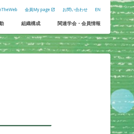
TheWeb
会員My page
お問い合わせ
EN
動
組織構成
関連学会
・
会員情報