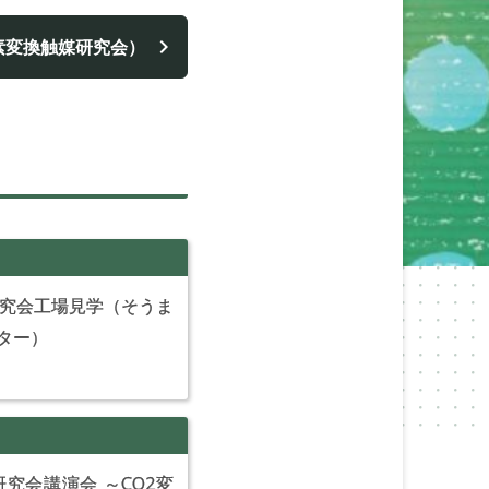
素変換触媒研究会）
研究会工場見学（そうま
ンター）
究会講演会 ～CO2変