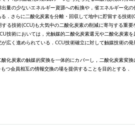
排出量の少ないエネルギー資源への転換や，省エネルギー化の
る．さらに二酸化炭素を分離・回収して地中に貯留する技術(C
する技術(CCU)も大気中の二酸化炭素の削減に寄与する重
CCU技術においては，光触媒的二酸化炭素還元や二酸化炭素を
究が広く進められている．CCU技術確立に対して触媒技術の発
酸化炭素の触媒的変換を一体的にカバーし，二酸化炭素変換
をもつ会員相互の情報交換の場を提供することを目的とする．