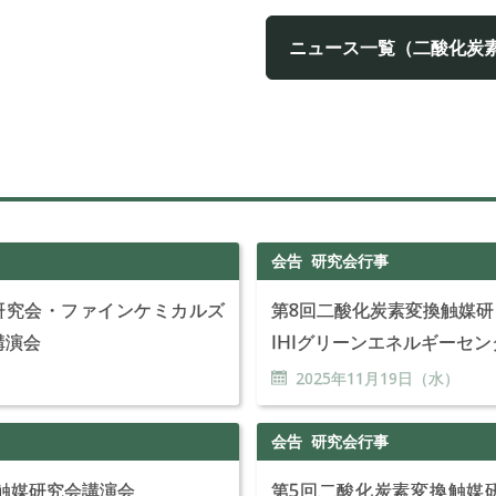
ニュース一覧（二酸化炭
会告
研究会行事
研究会・ファインケミカルズ
第8回二酸化炭素変換触媒
講演会
IHIグリーンエネルギーセ
）
2025年
11
月
19
日（水）
会告
研究会行事
触媒研究会講演会
第5回二酸化炭素変換触媒研