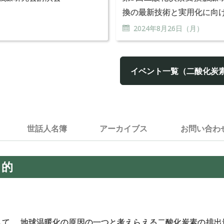
換の最新技術と実用化に向
2024年
8
月
26
日（月）
イベント一覧（二酸化炭
世話人名簿
アーカイブス
お問い
合わ
目的
て， 地球温暖化の原因の一つと考えらえる二酸化炭素の排出