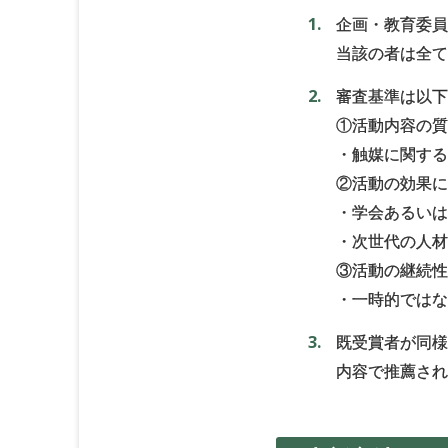
企画・教育委
当該の者は全
審査基準は以
①活動内容の
・触媒に関す
②活動の効果
・学会あるい
・次世代の人
③活動の継続
・一時的では
既受賞者が同
内容で推薦さ