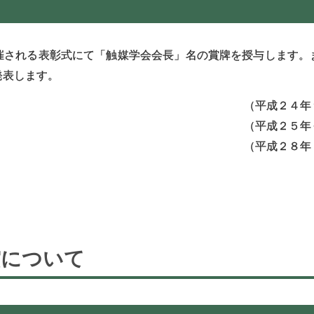
催される表彰式にて「触媒学会会長」名の賞牌を授与します。ま
発表します。
（
平成２４年
（
平成２５年
（
平成２８年
育奨励賞について
賞について