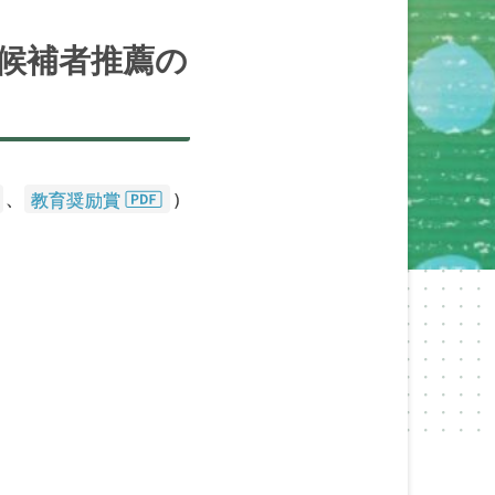
候補者推薦の
、
教育奨励賞
）