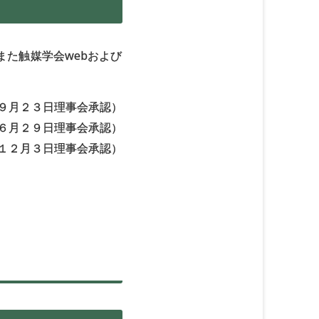
た触媒学会webおよび
９月２３日理事会承認）
６月２９日理事会承認）
１２月３日理事会承認）