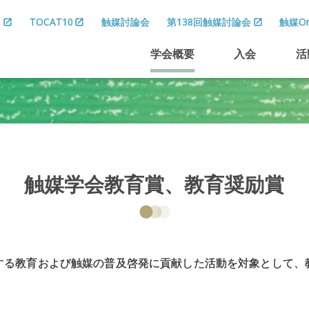
8
TOCAT10
触媒討論会
第138回触媒討論会
触媒On
学会概要
入会
活
触媒学会教育賞、
教育奨励賞
する教育および触媒の普及啓発に貢献した活動を対象として、