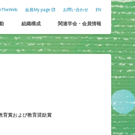
TheWeb
会員My page
お問い合わせ
EN
動
組織構成
関連学会
・
会員情報
教育賞および教育奨励賞